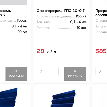
рофиль
Омега-профиль ГПО 10-0.7
Профи
5х6
Страна производитель:
Россия
образ
одитель:
Россия
Страна
Толщина:
0,1 - 4 мм
0,1 - 4 мм
Толщин
Гарантия:
10 лет
10 лет
Гаранти
28
58
м
₽
/ м
В
В
КОРЗИНУ
КОРЗИНУ