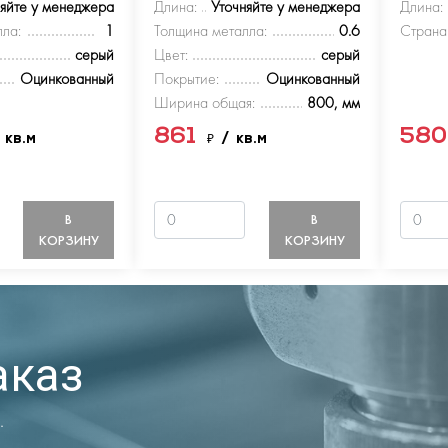
няйте у менеджера
Длина:
Уточняйте у менеджера
Длина:
ла:
1
Толщина металла:
0.6
Страна
серый
Цвет:
серый
Оцинкованный
Покрытие:
Оцинкованный
Ширина общая:
800, мм
861
58
 кв.м
₽
/ кв.м
В
В
КОРЗИНУ
КОРЗИНУ
аказ
.