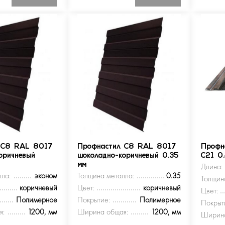
 С8 RAL 8017
Профнастил С8 RAL 8017
Профн
оричневый
шоколадно-коричневый 0.35
С21 0
мм
Длина:
ла:
эконом
Толщина металла:
0.35
Толщин
коричневый
Цвет:
коричневый
Цвет:
Полимерное
Покрытие:
Полимерное
Покрыт
я:
1200, мм
Ширина общая:
1200, мм
Ширина