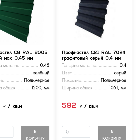
астил С8 RAL 6005
Профнастил С21 RAL 7024
ый мох 0.45 мм
графитовый серый 0.4 мм
а металла:
0.45
Толщина металла:
0.4
зелёный
Цвет:
серый
ие:
Полимерное
Покрытие:
Полимерное
 общая:
1200, мм
Ширина общая:
1051, мм
9
592
₽
/ кв.м
₽
/ кв.м
В
В
КОРЗИНУ
КОРЗИНУ