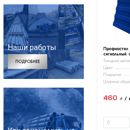
Наши работы
Профнастил
сигнальный 
Толщина метал
ПОДРОБНЕЕ
Цвет:
Покрытие:
Ширина обща
460
₽
/ 