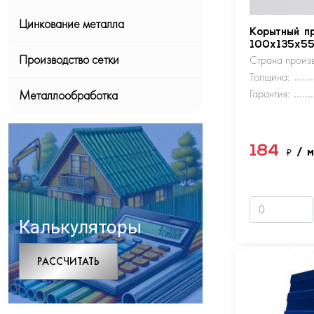
Цинкование металла
Корытный п
100х135х5
Производство сетки
Страна произв
Толщина:
Гарантия:
Металлообработка
184
₽
/ 
Калькуляторы
РАCСЧИТАТЬ