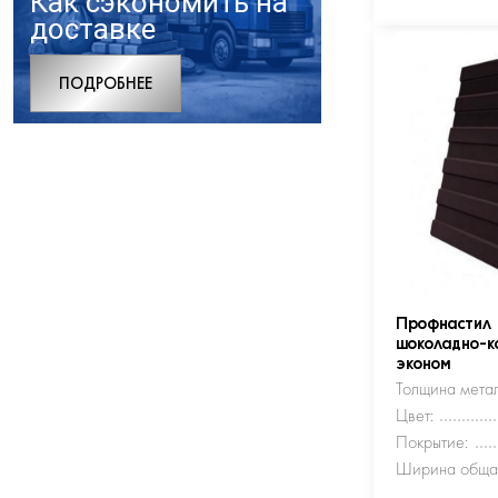
Как сэкономить на
доставке
ПОДРОБНЕЕ
Профнастил
шоколадно-к
эконом
Толщина метал
Цвет:
Покрытие:
Ширина обща