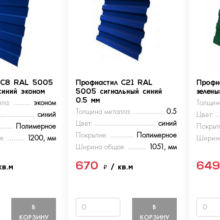
 С8 RAL 5005
Профнастил С21 RAL
Профн
синий эконом
5005 сигнальный синий
зелен
ла:
эконом
0.5 мм
Толщин
Толщина металла:
0.5
синий
Цвет:
Цвет:
синий
Полимерное
Покрыт
Покрытие:
Полимерное
я:
1200, мм
Ширина
Ширина общая:
1051, мм
670
64
кв.м
₽
/ кв.м
В
В
КОРЗИНУ
КОРЗИНУ