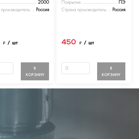
2000
Покрытие:
ПЭ
 производитель:
Россия
Страна производитель:
Россия
0
450
₽
/ шт
₽
/ шт
В
В
КОРЗИНУ
КОРЗИНУ