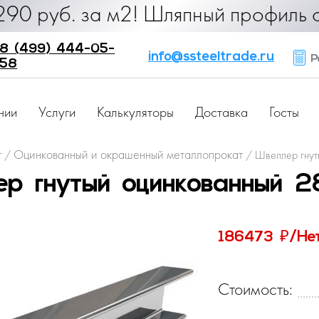
. за м2! Шляпный профиль от 25 ру
8 (499) 444-05-
info@ssteeltrade.ru
Ра
58
нии
Услуги
Калькуляторы
Доставка
Госты
г
Оцинкованный и окрашенный металлопрокат
/
/
Швеллер гнут
р гнутый оцинкованный 
₽
186473
/Не
Стоимость: