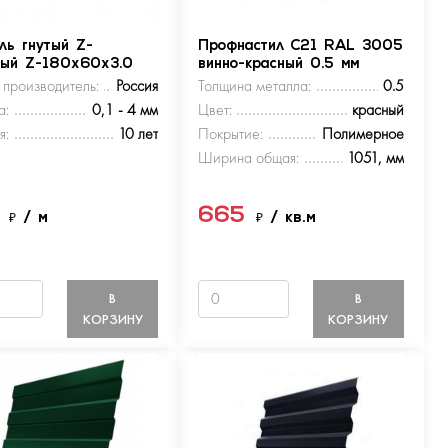
ль гнутый Z-
Профнастил С21 RAL 3005
ный Z-180х60х3.0
винно-красный 0.5 мм
 производитель:
Россия
Толщина металла:
0.5
а:
0,1 - 4 мм
Цвет:
красный
я:
10 лет
Покрытие:
Полимерное
Ширина общая:
1051, мм
5
665
₽
/ м
₽
/ кв.м
В
В
КОРЗИНУ
КОРЗИНУ