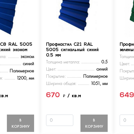
 С8 RAL 5005
Профнастил С21 RAL
Профн
синий эконом
5005 сигнальный синий
зелен
ла:
эконом
0.5 мм
Толщин
Толщина металла:
0.5
синий
Цвет:
Цвет:
синий
Полимерное
Покрыт
Покрытие:
Полимерное
я:
1200, мм
Ширина
Ширина общая:
1051, мм
670
64
кв.м
₽
/ кв.м
В
В
КОРЗИНУ
КОРЗИНУ