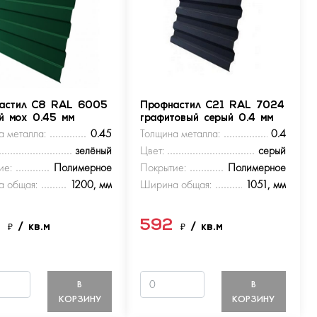
астил С8 RAL 6005
Профнастил С21 RAL 7024
ый мох 0.45 мм
графитовый серый 0.4 мм
а металла:
0.45
Толщина металла:
0.4
зелёный
Цвет:
серый
ие:
Полимерное
Покрытие:
Полимерное
 общая:
1200, мм
Ширина общая:
1051, мм
9
592
₽
/ кв.м
₽
/ кв.м
В
В
КОРЗИНУ
КОРЗИНУ