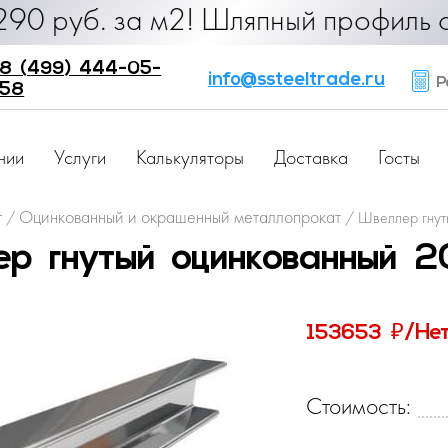
. за м2! Шляпный профиль от 25 ру
8 (499) 444-05-
info@ssteeltrade.ru
Ра
58
нии
Услуги
Калькуляторы
Доставка
Госты
г
Оцинкованный и окрашенный металлопрокат
/
/
Швеллер гнут
р гнутый оцинкованный 
₽
153653
/Не
Стоимость: