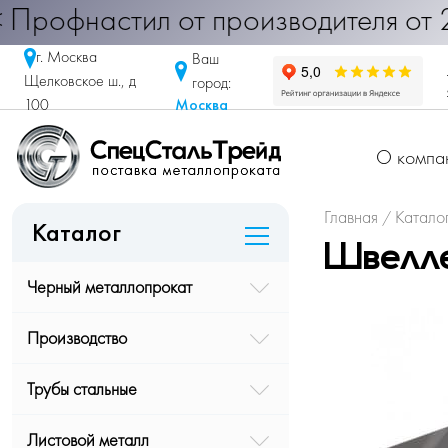
настил от производителя от 290 руб
г. Москва
Ваш
Щелковское ш., д
город:
Москва
100
О компа
Главная
Катало
/
Каталог
Швелле
Черный металлопрокат
Производство
Трубы стальные
Листовой металл