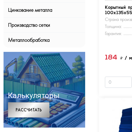
Корытный п
Цинкование металла
100х135х5
Страна произв
Производство сетки
Толщина:
Гарантия:
Металлообработка
184
₽
/ 
Калькуляторы
РАCСЧИТАТЬ