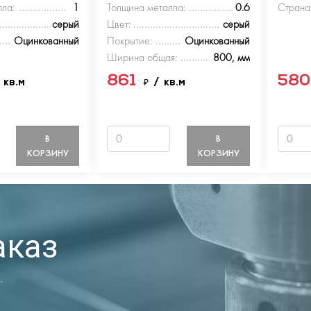
ла:
1
Толщина металла:
0.6
Страна
серый
Цвет:
серый
Оцинкованный
Покрытие:
Оцинкованный
Ширина общая:
800, мм
861
58
 кв.м
₽
/ кв.м
В
В
КОРЗИНУ
КОРЗИНУ
аказ
.