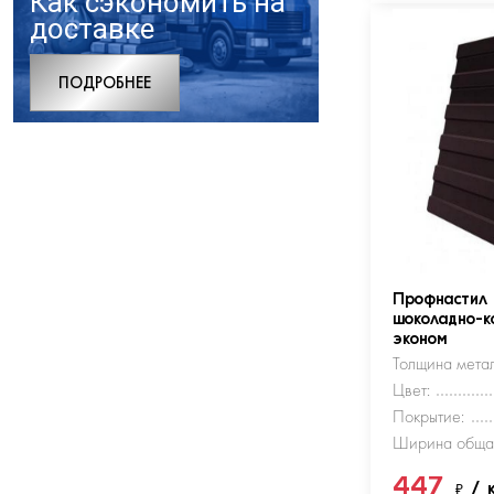
Как сэкономить на
доставке
ПОДРОБНЕЕ
Профнастил
шоколадно-к
эконом
Толщина метал
Цвет:
Покрытие:
Ширина обща
447
₽
/ 