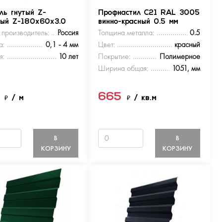
ль гнутый Z-
Профнастил С21 RAL 3005
ный Z-180х60х3.0
винно-красный 0.5 мм
 производитель:
Россия
Толщина металла:
0.5
а:
0,1 - 4 мм
Цвет:
красный
я:
10 лет
Покрытие:
Полимерное
Ширина общая:
1051, мм
5
665
₽
/ м
₽
/ кв.м
В
В
КОРЗИНУ
КОРЗИНУ