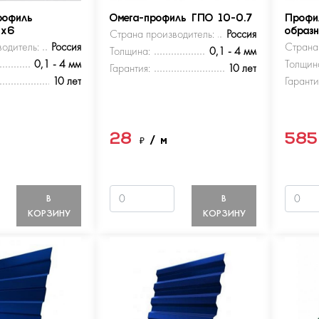
рофиль
Омега-профиль ГПО 10-0.7
Профи
5х6
Страна производитель:
Россия
образ
одитель:
Россия
Страна
Толщина:
0,1 - 4 мм
0,1 - 4 мм
Толщин
Гарантия:
10 лет
10 лет
Гаранти
28
58
м
₽
/ м
В
В
КОРЗИНУ
КОРЗИНУ