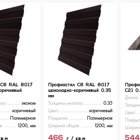
 С8 RAL 8017
Профнастил С8 RAL 8017
Профн
оричневый
шоколадно-коричневый 0.35
С21 0
мм
Длина:
ла:
эконом
Толщина металла:
0.35
Толщин
коричневый
Цвет:
коричневый
Цвет:
Полимерное
Покрытие:
Полимерное
Покрыт
я:
1200, мм
Ширина общая:
1200, мм
Ширина
466
54
кв.м
₽
/ кв.м