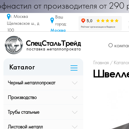
 Профнастил от производителя от 29
г. Москва
Ваш
Щелковское ш., д
город:
Москва
100
О компа
Главная
Катало
/
Каталог
Швелле
Черный металлопрокат
Производство
Трубы стальные
Листовой металл