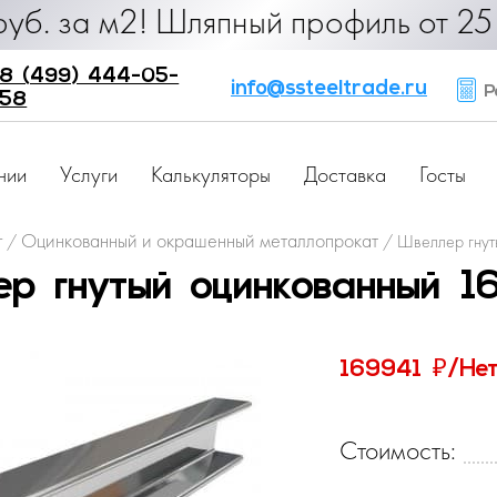
0 руб. за м2! Шляпный профиль от 
8 (499) 444-05-
info@ssteeltrade.ru
Ра
58
нии
Услуги
Калькуляторы
Доставка
Госты
г
Оцинкованный и окрашенный металлопрокат
/
/
Швеллер гнут
р гнутый оцинкованный 
₽
169941
/Не
Стоимость: