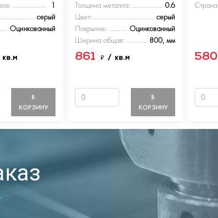
ла:
1
Толщина металла:
0.6
Страна
серый
Цвет:
серый
Оцинкованный
Покрытие:
Оцинкованный
Ширина общая:
800, мм
861
58
 кв.м
₽
/ кв.м
В
В
КОРЗИНУ
КОРЗИНУ
аказ
.