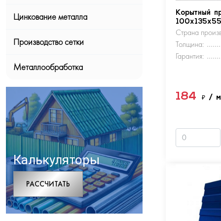
Корытный п
Цинкование металла
100х135х5
Страна произв
Производство сетки
Толщина:
Гарантия:
Металлообработка
184
₽
/ 
Калькуляторы
РАCСЧИТАТЬ