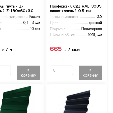
ль гнутый Z-
Профнастил С21 RAL 3005
ный Z-180х60х3.0
винно-красный 0.5 мм
 производитель:
Россия
Толщина металла:
0.5
а:
0,1 - 4 мм
Цвет:
красный
я:
10 лет
Покрытие:
Полимерное
Ширина общая:
1051, мм
5
665
₽
/ м
₽
/ кв.м
В
В
КОРЗИНУ
КОРЗИНУ