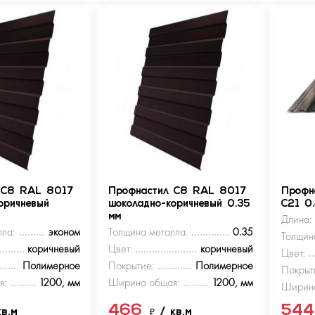
 С8 RAL 8017
Профнастил С8 RAL 8017
Профн
оричневый
шоколадно-коричневый 0.35
С21 0
мм
Длина:
ла:
эконом
Толщина металла:
0.35
Толщин
коричневый
Цвет:
коричневый
Цвет:
Полимерное
Покрытие:
Полимерное
Покрыт
я:
1200, мм
Ширина общая:
1200, мм
Ширина
466
54
кв.м
₽
/ кв.м