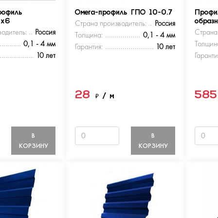
рофиль
Омега-профиль ГПО 10-0.7
Профи
5х6
Страна производитель:
Россия
образ
одитель:
Россия
Страна
Толщина:
0,1 - 4 мм
0,1 - 4 мм
Толщин
Гарантия:
10 лет
10 лет
Гаранти
28
58
м
₽
/ м
В
В
КОРЗИНУ
КОРЗИНУ