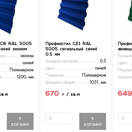
 С8 RAL 5005
Профнастил С21 RAL
Профн
синий эконом
5005 сигнальный синий
зелен
ла:
эконом
0.5 мм
Толщин
Толщина металла:
0.5
синий
Цвет:
Цвет:
синий
Полимерное
Покрыт
Покрытие:
Полимерное
я:
1200, мм
Ширина
Ширина общая:
1051, мм
670
64
кв.м
₽
/ кв.м
В
В
КОРЗИНУ
КОРЗИНУ