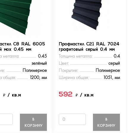
астил С8 RAL 6005
Профнастил С21 RAL 7024
ый мох 0.45 мм
графитовый серый 0.4 мм
а металла:
0.45
Толщина металла:
0.4
зелёный
Цвет:
серый
ие:
Полимерное
Покрытие:
Полимерное
 общая:
1200, мм
Ширина общая:
1051, мм
9
592
₽
/ кв.м
₽
/ кв.м
В
В
КОРЗИНУ
КОРЗИНУ