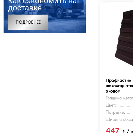
Как сэкономить на
доставке
ПОДРОБНЕЕ
Профнастил
шоколадно-к
эконом
Толщина метал
Цвет:
Покрытие:
Ширина обща
447
₽
/ 