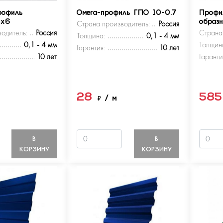
рофиль
Омега-профиль ГПО 10-0.7
Профи
5х6
Страна производитель:
Россия
образ
одитель:
Россия
Страна
Толщина:
0,1 - 4 мм
0,1 - 4 мм
Толщин
Гарантия:
10 лет
10 лет
Гаранти
28
58
м
₽
/ м
В
В
КОРЗИНУ
КОРЗИНУ