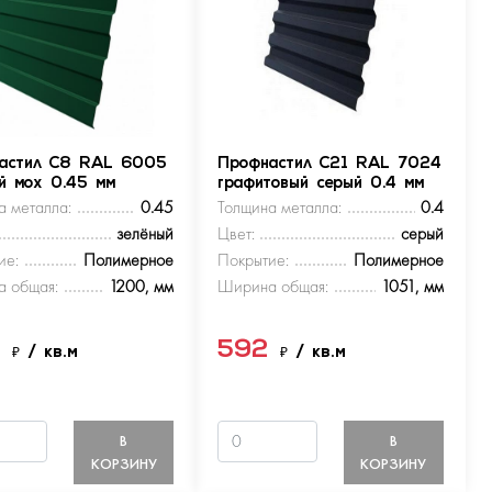
астил С8 RAL 6005
Профнастил С21 RAL 7024
ый мох 0.45 мм
графитовый серый 0.4 мм
а металла:
0.45
Толщина металла:
0.4
зелёный
Цвет:
серый
ие:
Полимерное
Покрытие:
Полимерное
 общая:
1200, мм
Ширина общая:
1051, мм
9
592
₽
/ кв.м
₽
/ кв.м
В
В
КОРЗИНУ
КОРЗИНУ