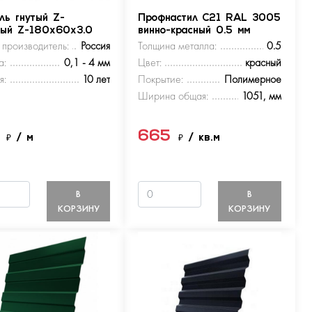
ль гнутый Z-
Профнастил С21 RAL 3005
ный Z-180х60х3.0
винно-красный 0.5 мм
 производитель:
Россия
Толщина металла:
0.5
а:
0,1 - 4 мм
Цвет:
красный
я:
10 лет
Покрытие:
Полимерное
Ширина общая:
1051, мм
5
665
₽
/ м
₽
/ кв.м
В
В
КОРЗИНУ
КОРЗИНУ