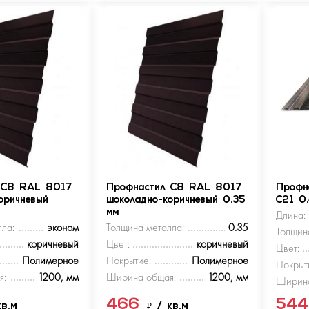
 С8 RAL 8017
Профнастил С8 RAL 8017
Профн
оричневый
шоколадно-коричневый 0.35
С21 0
мм
Длина:
ла:
эконом
Толщина металла:
0.35
Толщин
коричневый
Цвет:
коричневый
Цвет:
Полимерное
Покрытие:
Полимерное
Покрыт
я:
1200, мм
Ширина общая:
1200, мм
Ширина
466
54
кв.м
₽
/ кв.м