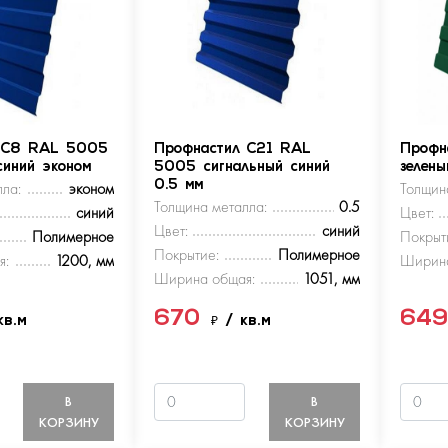
 С8 RAL 5005
Профнастил С21 RAL
Профн
синий эконом
5005 сигнальный синий
зелен
ла:
эконом
0.5 мм
Толщин
Толщина металла:
0.5
синий
Цвет:
Цвет:
синий
Полимерное
Покрыт
Покрытие:
Полимерное
я:
1200, мм
Ширина
Ширина общая:
1051, мм
670
64
кв.м
₽
/ кв.м
В
В
КОРЗИНУ
КОРЗИНУ