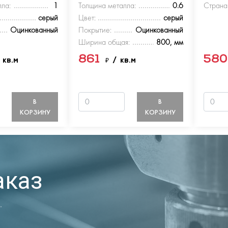
ла:
1
Толщина металла:
0.6
Страна
серый
Цвет:
серый
Оцинкованный
Покрытие:
Оцинкованный
Ширина общая:
800, мм
861
58
 кв.м
₽
/ кв.м
В
В
КОРЗИНУ
КОРЗИНУ
аказ
.