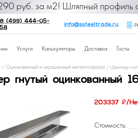
б. за м2! Шляпный профиль от 25 ру
8 (499) 444-05-
info@ssteeltrade.ru
Ра
58
нии
Услуги
Калькуляторы
Доставка
Госты
г
Оцинкованный и окрашенный металлопрокат
/
/
Швеллер гнут
р гнутый оцинкованный 
₽
203337
/Не
Стоимость: