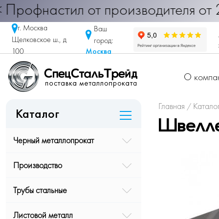
настил от производителя от 290 ру
г. Москва
Ваш
Щелковское ш., д
город:
Москва
100
О компа
Главная
Катало
/
Каталог
Швелле
Черный металлопрокат
Производство
Трубы стальные
Листовой металл