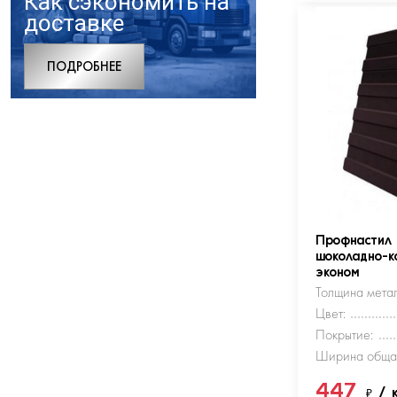
Как сэкономить на
доставке
ПОДРОБНЕЕ
Профнастил
шоколадно-к
эконом
Толщина метал
Цвет:
Покрытие:
Ширина обща
447
₽
/ 