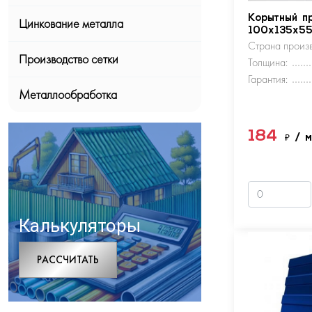
Корытный п
Цинкование металла
100х135х5
Страна произв
Производство сетки
Толщина:
Гарантия:
Металлообработка
184
₽
/ 
Калькуляторы
РАCСЧИТАТЬ