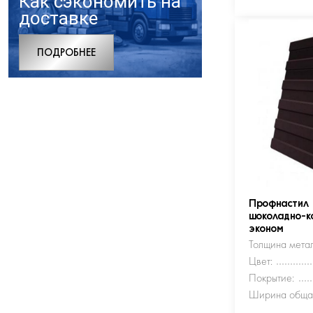
Как сэкономить на
доставке
ПОДРОБНЕЕ
Профнастил
шоколадно-к
эконом
Толщина метал
Цвет:
Покрытие:
Ширина обща