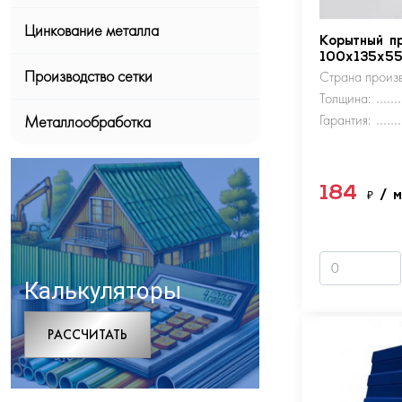
Цинкование металла
Корытный п
100х135х5
Производство сетки
Страна произв
Толщина:
Гарантия:
Металлообработка
184
₽
/ 
Калькуляторы
РАCСЧИТАТЬ