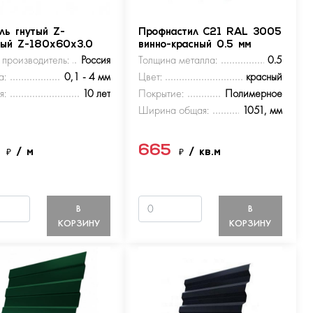
ль гнутый Z-
Профнастил С21 RAL 3005
ный Z-180х60х3.0
винно-красный 0.5 мм
 производитель:
Россия
Толщина металла:
0.5
а:
0,1 - 4 мм
Цвет:
красный
я:
10 лет
Покрытие:
Полимерное
Ширина общая:
1051, мм
5
665
₽
/ м
₽
/ кв.м
В
В
КОРЗИНУ
КОРЗИНУ