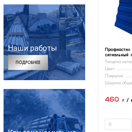
Наши работы
Профнастил
сигнальный 
Толщина метал
ПОДРОБНЕЕ
Цвет:
Покрытие:
Ширина обща
460
₽
/ 