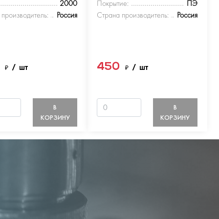
2000
Покрытие:
ПЭ
 производитель:
Россия
Страна производитель:
Россия
0
450
₽
/ шт
₽
/ шт
В
В
КОРЗИНУ
КОРЗИНУ