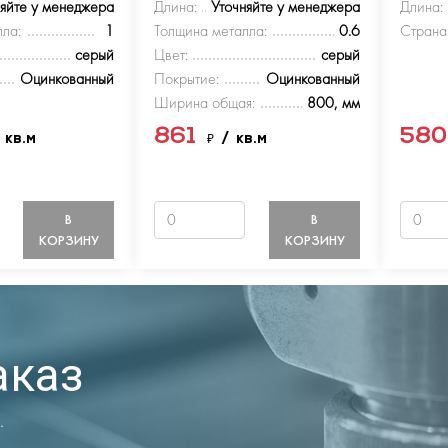
няйте у менеджера
Длина:
Уточняйте у менеджера
Длина:
ла:
1
Толщина металла:
0.6
Страна
серый
Цвет:
серый
Оцинкованный
Покрытие:
Оцинкованный
Ширина общая:
800, мм
861
58
 кв.м
₽
/ кв.м
В
В
КОРЗИНУ
КОРЗИНУ
аказ
.