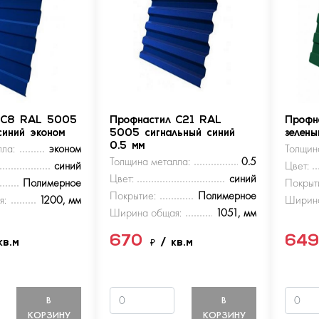
 С8 RAL 5005
Профнастил С21 RAL
Профн
синий эконом
5005 сигнальный синий
зелен
ла:
эконом
0.5 мм
Толщин
Толщина металла:
0.5
синий
Цвет:
Цвет:
синий
Полимерное
Покрыт
Покрытие:
Полимерное
я:
1200, мм
Ширина
Ширина общая:
1051, мм
670
64
кв.м
₽
/ кв.м
В
В
КОРЗИНУ
КОРЗИНУ