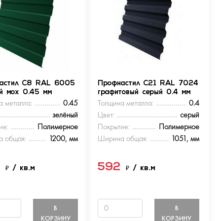
астил С8 RAL 6005
Профнастил С21 RAL 7024
ый мох 0.45 мм
графитовый серый 0.4 мм
а металла:
0.45
Толщина металла:
0.4
зелёный
Цвет:
серый
ие:
Полимерное
Покрытие:
Полимерное
 общая:
1200, мм
Ширина общая:
1051, мм
9
592
₽
/ кв.м
₽
/ кв.м
В
В
КОРЗИНУ
КОРЗИНУ