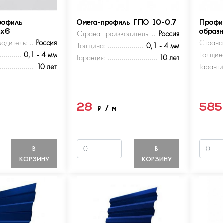
рофиль
Омега-профиль ГПО 10-0.7
Профи
5х6
Страна производитель:
Россия
образ
одитель:
Россия
Страна
Толщина:
0,1 - 4 мм
0,1 - 4 мм
Толщин
Гарантия:
10 лет
10 лет
Гаранти
28
58
м
₽
/ м
В
В
КОРЗИНУ
КОРЗИНУ