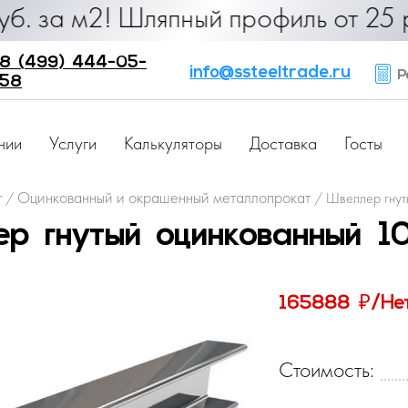
90 руб. за м2! Шляпный профиль от 
8 (499) 444-05-
info@ssteeltrade.ru
Ра
58
нии
Услуги
Калькуляторы
Доставка
Госты
г
Оцинкованный и окрашенный металлопрокат
/
/
Швеллер гнут
р гнутый оцинкованный 
₽
165888
/Не
Стоимость: