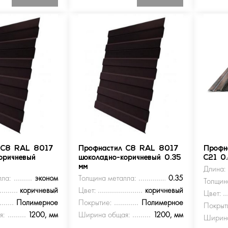
 С8 RAL 8017
Профнастил С8 RAL 8017
Профн
оричневый
шоколадно-коричневый 0.35
С21 0
мм
Длина:
ла:
эконом
Толщина металла:
0.35
Толщин
коричневый
Цвет:
коричневый
Цвет:
Полимерное
Покрытие:
Полимерное
Покрыт
я:
1200, мм
Ширина общая:
1200, мм
Ширина