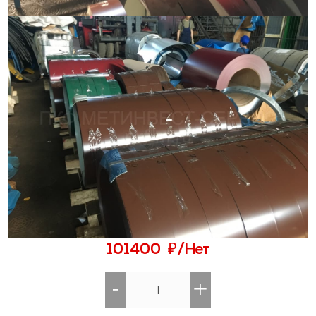
₽
101400
/Нет
-
+