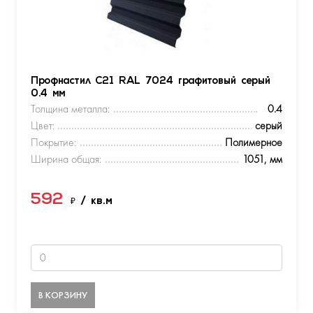
Профнастил С21 RAL 7024 графитовый серый
0.4 мм
Толщина металла:
0.4
Цвет:
серый
Покрытие:
Полимерное
Ширина общая:
1051, мм
592
₽
/ кв.м
В КОРЗИНУ