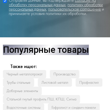
Отправляя данные, вы подтверждаете
согласие на
обработку персональных данных
,
политику обработки
персональных данных
,
пользовательское соглашение
и
принимаете условия политики их обработки.
Популярные товары
Также ищют:
Черный металлопрокат
Производство
Трубы стальные
Листовой металл
Профнастил
Доборные элементы
Стальной гнутый профиль ПШ, КПШ, Сигма
Водосточные системы
Гофролист и сэндвич-панели