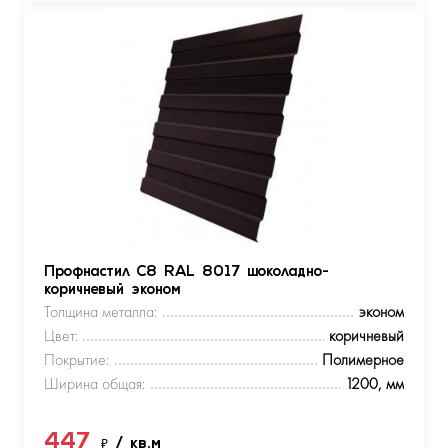
Профнастил С8 RAL 8017 шоколадно-
коричневый эконом
Толщина металла:
эконом
Цвет:
коричневый
Покрытие:
Полимерное
Ширина общая:
1200, мм
447
₽
/ кв.м