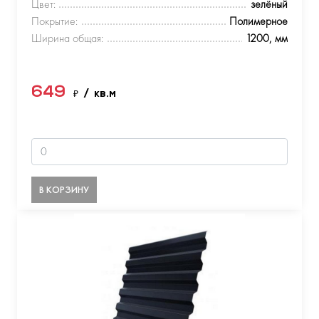
Цвет:
зелёный
Покрытие:
Полимерное
Ширина общая:
1200, мм
649
₽
/ кв.м
В КОРЗИНУ