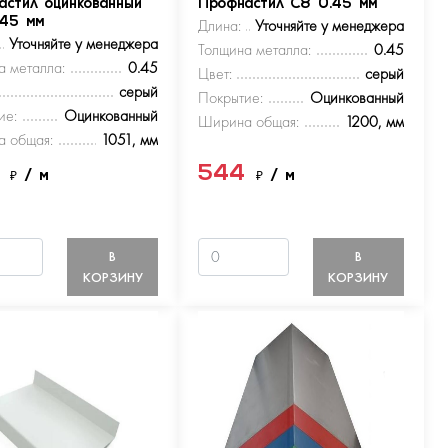
астил оцинкованный
Профнастил С8 0.45 мм
.45 мм
Длина:
Уточняйте у менеджера
Уточняйте у менеджера
Толщина металла:
0.45
а металла:
0.45
Цвет:
серый
серый
Покрытие:
Оцинкованный
ие:
Оцинкованный
Ширина общая:
1200, мм
 общая:
1051, мм
4
544
₽
/ м
₽
/ м
В
В
КОРЗИНУ
КОРЗИНУ