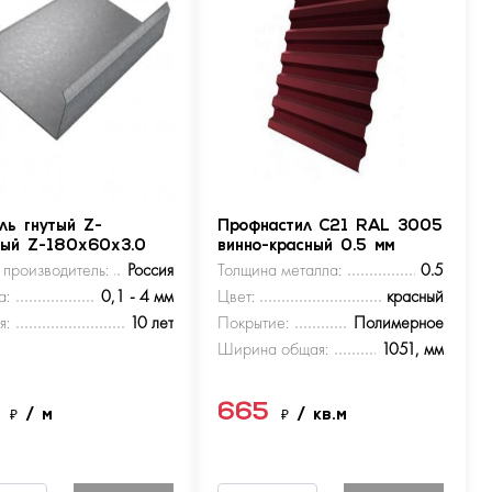
ль гнутый Z-
Профнастил С21 RAL 3005
ный Z-180х60х3.0
винно-красный 0.5 мм
 производитель:
Россия
Толщина металла:
0.5
а:
0,1 - 4 мм
Цвет:
красный
я:
10 лет
Покрытие:
Полимерное
Ширина общая:
1051, мм
5
665
₽
/ м
₽
/ кв.м