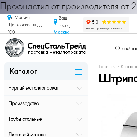
фнастил от производителя от 290 ру
г. Москва
Ваш
Щелковское ш., д
город:
Москва
100
О компа
Главная
Катало
/
Каталог
Штрипс
Черный металлопрокат
Производство
Трубы стальные
Листовой металл