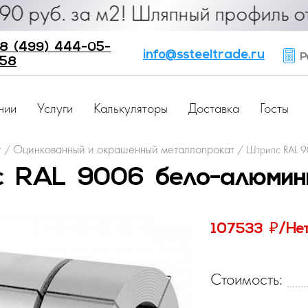
б. за м2! Шляпный профиль от 25 р
8 (499) 444-05-
info@ssteeltrade.ru
Ра
58
нии
Услуги
Калькуляторы
Доставка
Госты
г
Оцинкованный и окрашенный металлопрокат
/
/
Штрипс RAL 9
 RAL 9006 бело-алюмин
₽
107533
/Не
Стоимость: