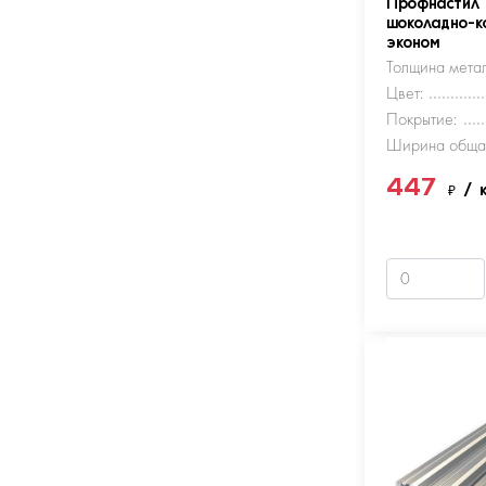
Профнастил
шоколадно-к
эконом
Толщина метал
Цвет:
Покрытие:
Ширина обща
447
₽
/ 