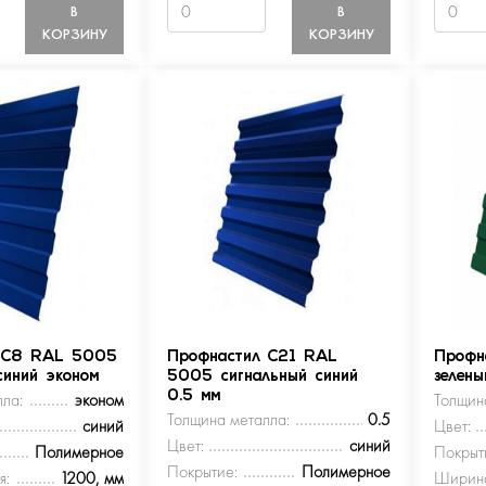
В
В
КОРЗИНУ
КОРЗИНУ
 С8 RAL 5005
Профнастил С21 RAL
Профн
синий эконом
5005 сигнальный синий
зелен
ла:
эконом
0.5 мм
Толщин
Толщина металла:
0.5
синий
Цвет:
Цвет:
синий
Полимерное
Покрыт
Покрытие:
Полимерное
я:
1200, мм
Ширина