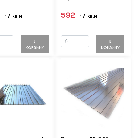
9
592
₽
/ кв.м
₽
/ кв.м
В
В
КОРЗИНУ
КОРЗИНУ