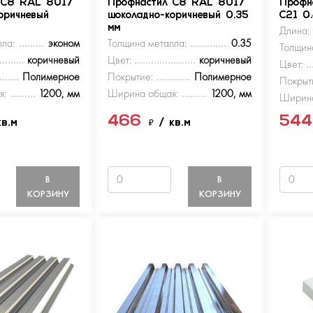
 С8 RAL 8017
Профнастил С8 RAL 8017
Профн
оричневый
шоколадно-коричневый 0.35
С21 0
мм
Длина:
ла:
эконом
Толщина металла:
0.35
Толщин
коричневый
Цвет:
коричневый
Цвет:
Полимерное
Покрытие:
Полимерное
Покрыт
я:
1200, мм
Ширина общая:
1200, мм
Ширина
466
54
кв.м
₽
/ кв.м
В
В
КОРЗИНУ
КОРЗИНУ