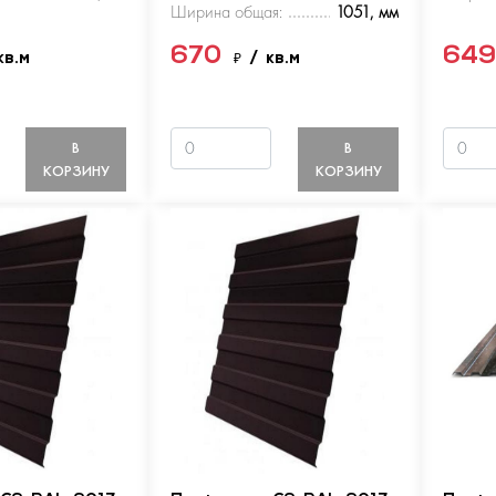
Ширина общая:
1051, мм
670
64
кв.м
₽
/ кв.м
В
В
КОРЗИНУ
КОРЗИНУ