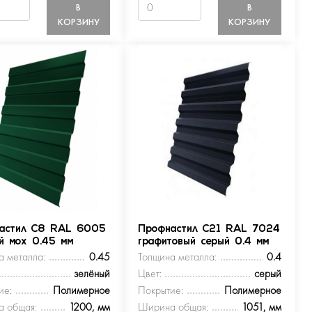
В
В
КОРЗИНУ
КОРЗИНУ
астил С8 RAL 6005
Профнастил С21 RAL 7024
ый мох 0.45 мм
графитовый серый 0.4 мм
а металла:
0.45
Толщина металла:
0.4
зелёный
Цвет:
серый
ие:
Полимерное
Покрытие:
Полимерное
 общая:
1200, мм
Ширина общая:
1051, мм