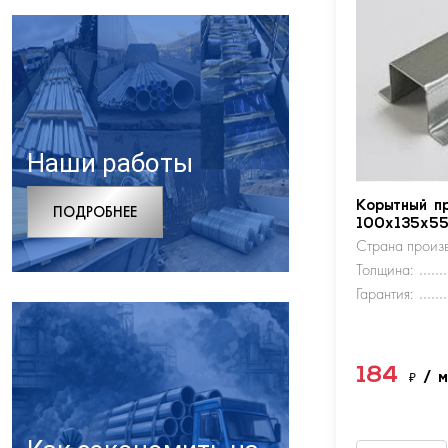
Наши работы
Корытный п
ПОДРОБНЕЕ
100х135х5
Страна произв
Толщина:
Гарантия:
184
₽
/ 