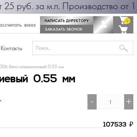
уб. за м.п. Производство от 1 дня!
НАПИСАТЬ ДИРЕКТОРУ
0
0
ссчитать заказ
ЗАКАЗАТЬ ЗВОНОК
Контакты
006 бело-алюминиевый 0.55 мм
иевый 0.55 мм
-
+
т
₽
107533