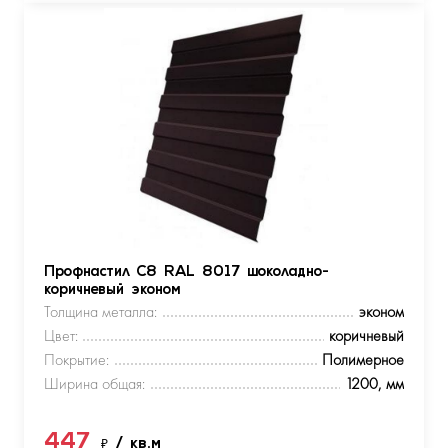
Профнастил С8 RAL 8017 шоколадно-
коричневый эконом
Толщина металла:
эконом
Цвет:
коричневый
Покрытие:
Полимерное
Ширина общая:
1200, мм
447
₽
/ кв.м