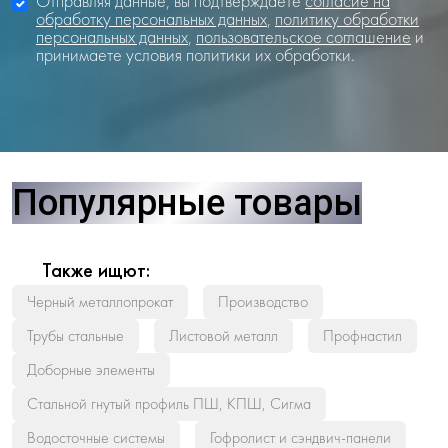
Отправляя данные, вы подтверждаете
согласие на
обработку персональных данных
,
политику обработки
персональных данных
,
пользовательское соглашение
и
принимаете условия политики их обработки.
Популярные товары
Также ищют:
Черный металлопрокат
Производство
Трубы стальные
Листовой металл
Профнастил
Доборные элементы
Стальной гнутый профиль ПШ, КПШ, Сигма
Водосточные системы
Гофролист и сэндвич-панели