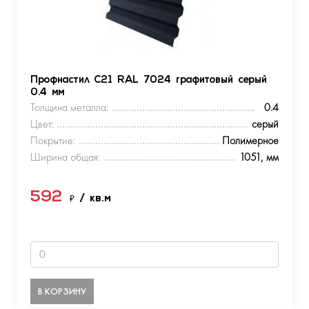
Профнастил С21 RAL 7024 графитовый серый
0.4 мм
Толщина металла:
0.4
Цвет:
серый
Покрытие:
Полимерное
Ширина общая:
1051, мм
592
₽
/ кв.м
В КОРЗИНУ