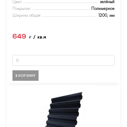
Цвет:
зелёный
Покрытие:
Полимерное
Ширина общая:
1200, мм
649
₽
/ кв.м
В КОРЗИНУ