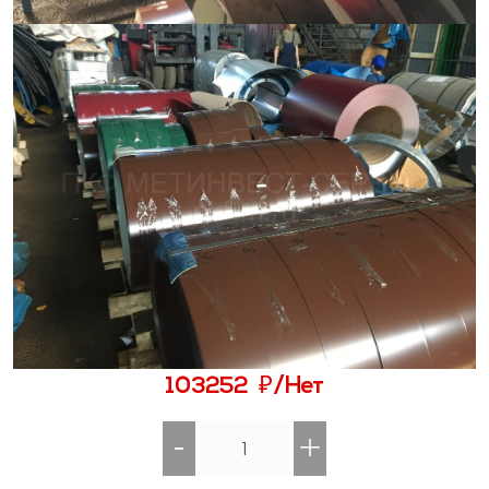
₽
103252
/Нет
-
+