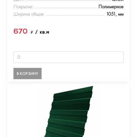
Покрытие:
Полимерное
Ширина общая:
1051, мм
670
₽
/ кв.м
В КОРЗИНУ