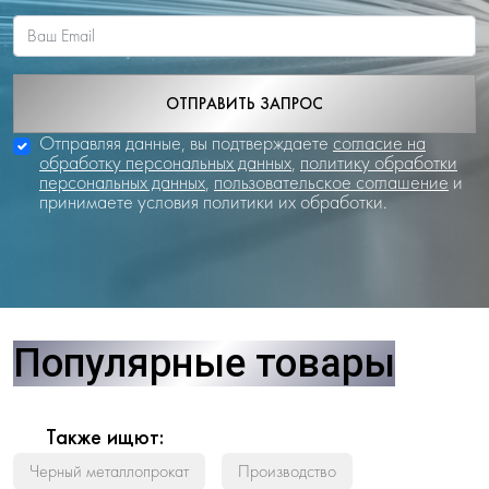
ОТПРАВИТЬ ЗАПРОС
Отправляя данные, вы подтверждаете
согласие на
обработку персональных данных
,
политику обработки
персональных данных
,
пользовательское соглашение
и
принимаете условия политики их обработки.
Популярные товары
Также ищют:
Черный металлопрокат
Производство