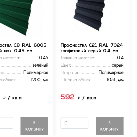
астил С8 RAL 6005
Профнастил С21 RAL 7024
ый мох 0.45 мм
графитовый серый 0.4 мм
а металла:
0.45
Толщина металла:
0.4
зелёный
Цвет:
серый
ие:
Полимерное
Покрытие:
Полимерное
 общая:
1200, мм
Ширина общая:
1051, мм
9
592
₽
/ кв.м
₽
/ кв.м
В
В
КОРЗИНУ
КОРЗИНУ