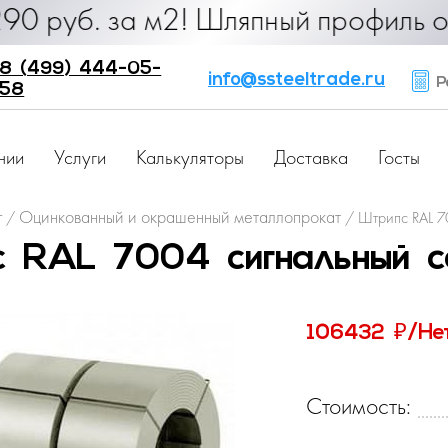
б. за м2! Шляпный профиль от 25 ру
8 (499) 444-05-
info@ssteeltrade.ru
Ра
58
нии
Услуги
Калькуляторы
Доставка
Госты
г
Оцинкованный и окрашенный металлопрокат
/
/
Штрипс RAL 7
 RAL 7004 сигнальный с
₽
106432
/Не
Стоимость: