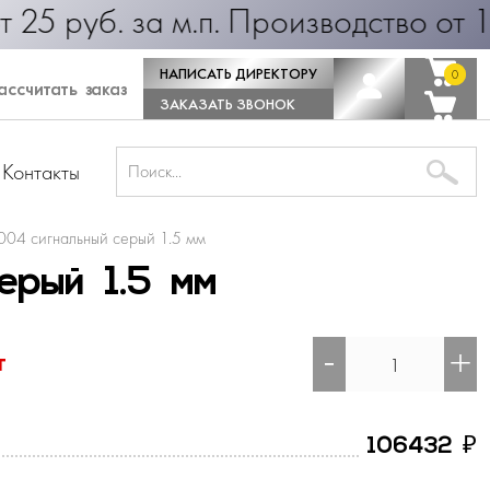
б. за м.п. Производство от 1 дня!
НАПИСАТЬ ДИРЕКТОРУ
0
0
ссчитать заказ
ЗАКАЗАТЬ ЗВОНОК
Контакты
004 сигнальный серый 1.5 мм
ерый 1.5 мм
-
+
т
₽
106432