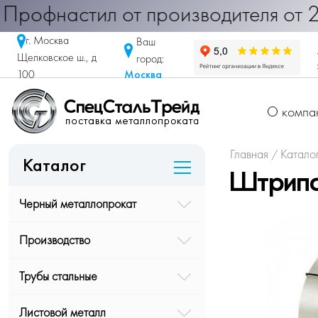
настил от производителя от 290 ру
г. Москва
Ваш
Щелковское ш., д
город:
Москва
100
О компа
Главная
Катало
/
Каталог
Штрипс
Черный металлопрокат
Производство
Трубы стальные
Листовой металл