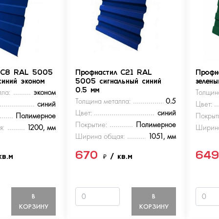
 С8 RAL 5005
Профнастил С21 RAL
Профн
синий эконом
5005 сигнальный синий
зелен
ла:
эконом
0.5 мм
Толщин
Толщина металла:
0.5
синий
Цвет:
Цвет:
синий
Полимерное
Покрыт
Покрытие:
Полимерное
я:
1200, мм
Ширина
Ширина общая:
1051, мм
670
64
кв.м
₽
/ кв.м
В
В
КОРЗИНУ
КОРЗИНУ