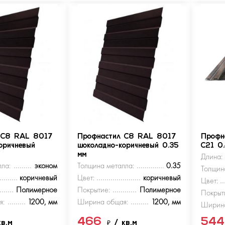
 С8 RAL 8017
Профнастил С8 RAL 8017
Профн
оричневый
шоколадно-коричневый 0.35
С21 0
мм
Длина:
ла:
эконом
Толщина металла:
0.35
Толщин
коричневый
Цвет:
коричневый
Цвет:
Полимерное
Покрытие:
Полимерное
Покрыт
я:
1200, мм
Ширина общая:
1200, мм
Ширина
466
54
кв.м
₽
/ кв.м