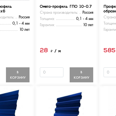
рофиль
Омега-профиль ГПО 10-0.7
Профи
5х6
Страна производитель:
Россия
образ
одитель:
Россия
Страна
Толщина:
0,1 - 4 мм
0,1 - 4 мм
Толщин
Гарантия:
10 лет
10 лет
Гаранти
28
58
м
₽
/ м
В
В
КОРЗИНУ
КОРЗИНУ