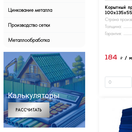
Корытный п
Цинкование металла
100х135х5
Страна произв
Производство сетки
Толщина:
Гарантия:
Металлообработка
184
₽
/ 
Калькуляторы
РАCСЧИТАТЬ