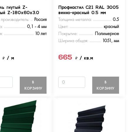
ль гнутый Z-
Профнастил С21 RAL 3005
ный Z-180х60х3.0
винно-красный 0.5 мм
 производитель:
Россия
Толщина металла:
0.5
а:
0,1 - 4 мм
Цвет:
красный
я:
10 лет
Покрытие:
Полимерное
Ширина общая:
1051, мм
5
665
₽
/ м
₽
/ кв.м
В
В
КОРЗИНУ
КОРЗИНУ