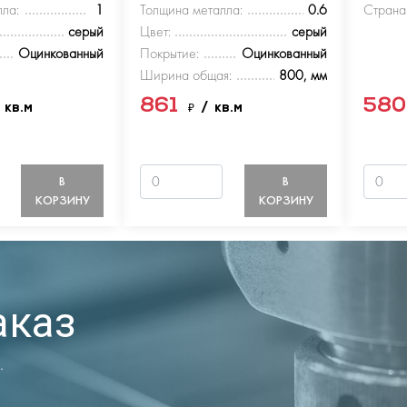
ла:
1
Толщина металла:
0.6
Страна
серый
Цвет:
серый
Оцинкованный
Покрытие:
Оцинкованный
Ширина общая:
800, мм
861
58
 кв.м
₽
/ кв.м
В
В
КОРЗИНУ
КОРЗИНУ
аказ
.