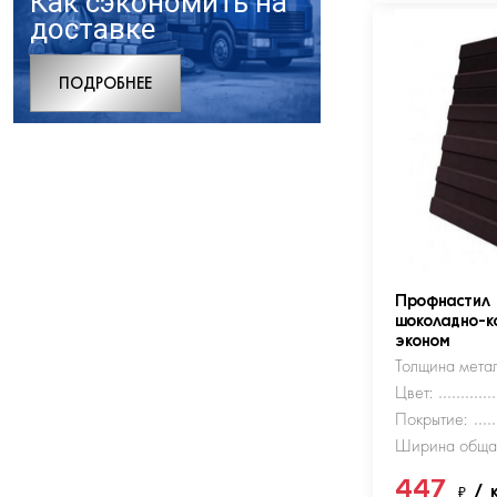
Как сэкономить на
доставке
ПОДРОБНЕЕ
Профнастил
шоколадно-к
эконом
Толщина метал
Цвет:
Покрытие:
Ширина обща
447
₽
/ 