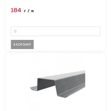
184
₽
/ м
В КОРЗИНУ