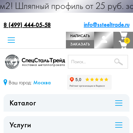
ный профиль от 25 руб. за м.п. Про
info@ssteeltrade.ru
8 (499) 444-05-58
НАПИСАТЬ
0
0
ДИРЕКТОРУ
ЗАКАЗАТЬ
ЗВОНОК
Ваш город:
Москва
Каталог
Услуги