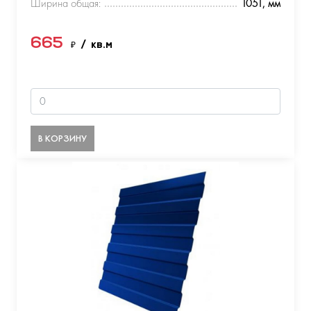
Ширина общая:
1051, мм
665
₽
/ кв.м
В КОРЗИНУ