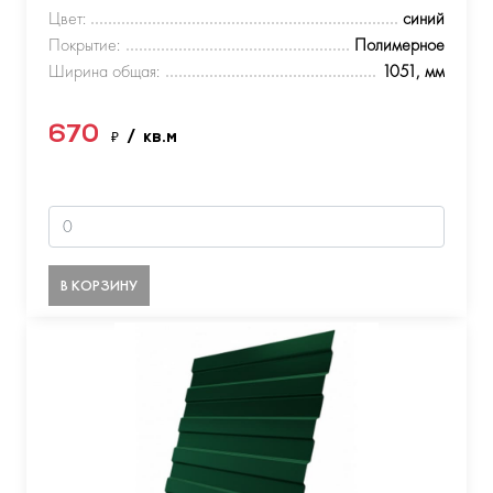
Цвет:
синий
Покрытие:
Полимерное
Ширина общая:
1051, мм
670
₽
/ кв.м
В КОРЗИНУ