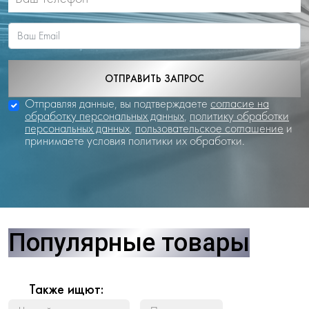
ОТПРАВИТЬ ЗАПРОС
Отправляя данные, вы подтверждаете
согласие на
обработку персональных данных
,
политику обработки
персональных данных
,
пользовательское соглашение
и
принимаете условия политики их обработки.
Популярные товары
Также ищют: