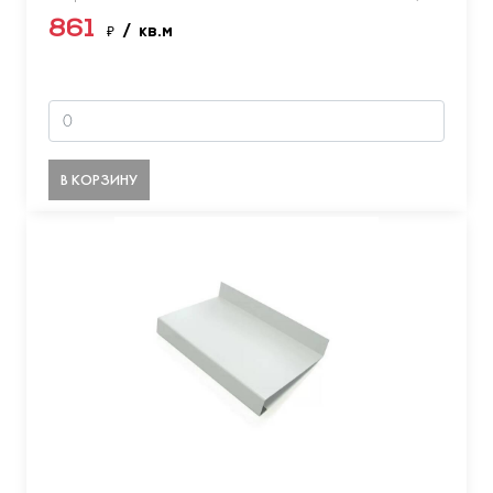
861
₽
/ кв.м
В КОРЗИНУ