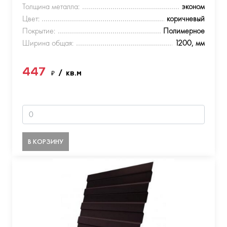
Толщина металла:
эконом
Цвет:
коричневый
Покрытие:
Полимерное
Ширина общая:
1200, мм
447
₽
/ кв.м
В КОРЗИНУ