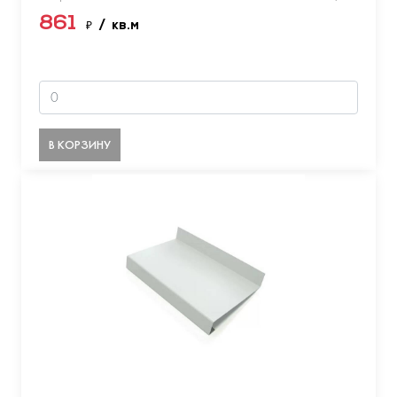
861
₽
/ кв.м
В КОРЗИНУ