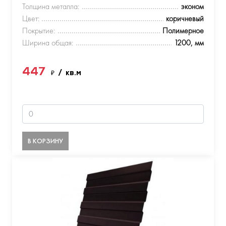
Толщина металла:
эконом
Цвет:
коричневый
Покрытие:
Полимерное
Ширина общая:
1200, мм
447
₽
/ кв.м
В КОРЗИНУ