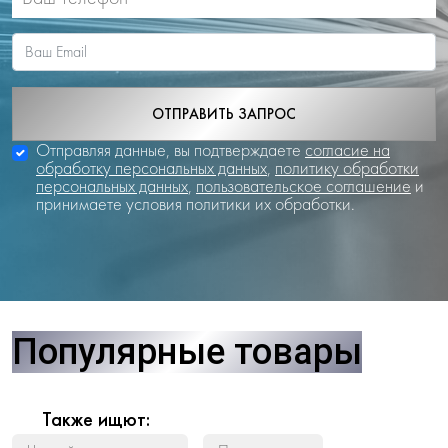
ОТПРАВИТЬ ЗАПРОС
Отправляя данные, вы подтверждаете
согласие на
обработку персональных данных
,
политику обработки
персональных данных
,
пользовательское соглашение
и
принимаете условия политики их обработки.
Популярные товары
Также ищют: