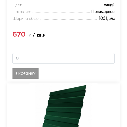
Цвет:
синий
Покрытие:
Полимерное
Ширина общая:
1051, мм
670
₽
/ кв.м
В КОРЗИНУ