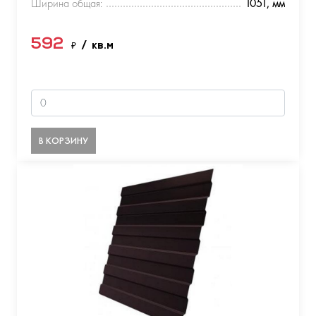
Ширина общая:
1051, мм
592
₽
/ кв.м
В КОРЗИНУ