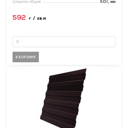
Ширина общая:
1051, мм
592
₽
/ кв.м
В КОРЗИНУ