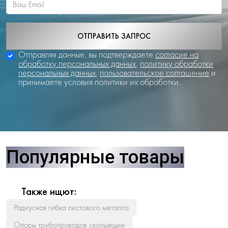
ОТПРАВИТЬ ЗАПРОС
Отправляя данные, вы подтверждаете
согласие на
обработку персональных данных
,
политику обработки
персональных данных
,
пользовательское соглашение
и
принимаете условия политики их обработки.
Популярные товары
Также ищют:
Радиусная гибка листового металла
Опоры трубопроводов скользящие