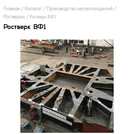
Главная
Каталог
Производство металлоизделий
/
/
/
Ростверки
/
Ростверк ВФ1
Ростверк ВФ1