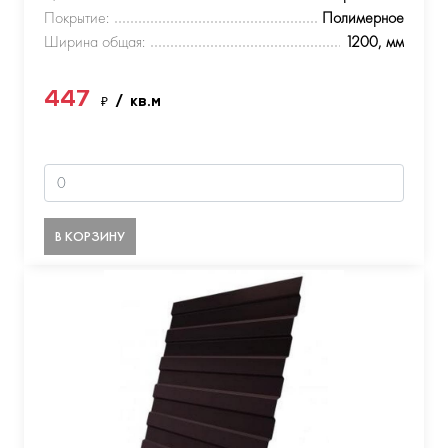
Покрытие:
Полимерное
Ширина общая:
1200, мм
447
₽
/ кв.м
В КОРЗИНУ