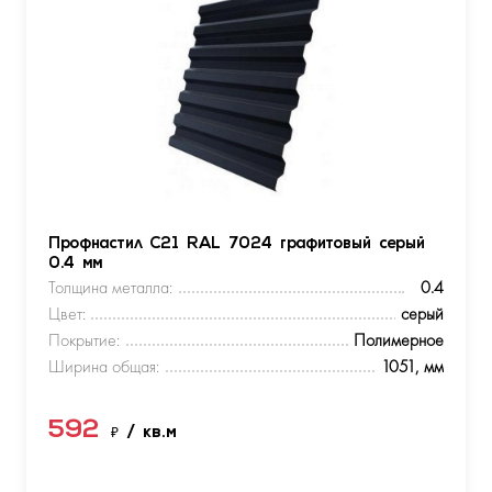
Профнастил С21 RAL 7024 графитовый серый
0.4 мм
Толщина металла:
0.4
Цвет:
серый
Покрытие:
Полимерное
Ширина общая:
1051, мм
592
₽
/ кв.м