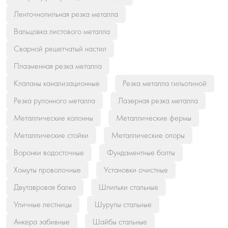
Ленточнопильная резка металла
Вальцовка листового металла
Сварной решетчатый настил
Плазменная резка металла
Клапаны канализационные
Резка металла гильотиной
Резка рулонного металла
Лазерная резка металла
Металлические колонны
Металлические фермы
Металлические стойки
Металлические опоры
Воронки водосточные
Фундаментные болты
Хомуты проволочные
Установки очистные
Двутавровая балка
Шпильки стальные
Уличные лестницы
Шурупы стальные
Анкера забивные
Шайбы стальные