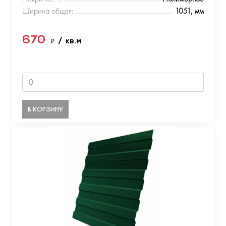
Ширина общая:
1051, мм
670
₽
/ кв.м
В КОРЗИНУ