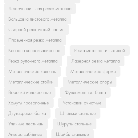
Ленточнопильная резка металла
Вальцовка листового металла
Сварной решетчатый настил
Плазменная резка металла
Клапаны канализационные
Резка металла гильотиной
Резка рулонного металла
Лазерная резка металла
Металлические колонны
Металлические фермы
Металлические стойки
Металлические опоры
Воронки водосточные
Фундаментные болты
Хомуты проволочные
Установки очистные
Двутавровая балка
Шпильки стальные
Уличные лестницы
Шурупы стальные
Анкера забивные
Шайбы стальные