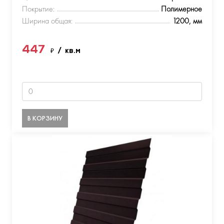
Покрытие:
Полимерное
Ширина общая:
1200, мм
447
₽
/ кв.м
В КОРЗИНУ