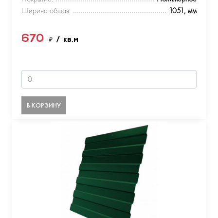
Ширина общая:
1051, мм
670
₽
/ кв.м
В КОРЗИНУ