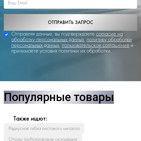
ОТПРАВИТЬ ЗАПРОС
Отправляя данные, вы подтверждаете
согласие на
обработку персональных данных
,
политику обработки
персональных данных
,
пользовательское соглашение
и
принимаете условия политики их обработки.
Популярные товары
Также ищют:
Радиусная гибка листового металла
Опоры трубопроводов скользящие