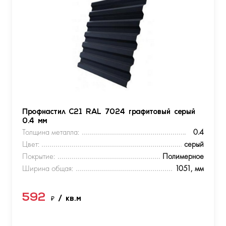
Профнастил С21 RAL 7024 графитовый серый
0.4 мм
Толщина металла:
0.4
Цвет:
серый
Покрытие:
Полимерное
Ширина общая:
1051, мм
592
₽
/ кв.м