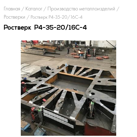
Главная
Каталог
Производство металлоизделий
/
/
/
Ростверки
/
Ростверк Р4-35-20/16С-4
Ростверк Р4-35-20/16С-4