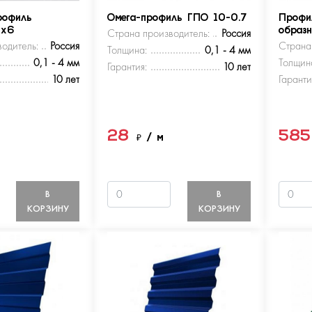
рофиль
Омега-профиль ГПО 10-0.7
Профи
5х6
Страна производитель:
Россия
образ
одитель:
Россия
Страна
Толщина:
0,1 - 4 мм
0,1 - 4 мм
Толщин
Гарантия:
10 лет
10 лет
Гаранти
28
58
м
₽
/ м
В
В
КОРЗИНУ
КОРЗИНУ