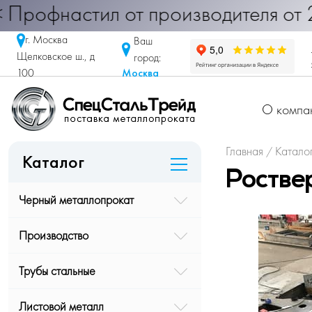
настил от производителя от 290 ру
г. Москва
Ваш
Щелковское ш., д
город:
Москва
100
О компа
Главная
Катало
/
Каталог
Ростве
Черный металлопрокат
Производство
Трубы стальные
Листовой металл