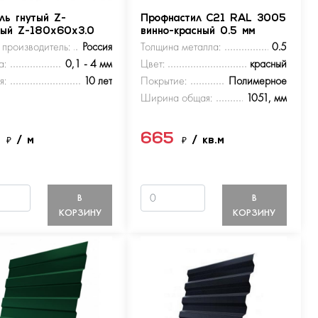
ль гнутый Z-
Профнастил С21 RAL 3005
ный Z-180х60х3.0
винно-красный 0.5 мм
 производитель:
Россия
Толщина металла:
0.5
а:
0,1 - 4 мм
Цвет:
красный
я:
10 лет
Покрытие:
Полимерное
Ширина общая:
1051, мм
5
665
₽
/ м
₽
/ кв.м
В
В
КОРЗИНУ
КОРЗИНУ