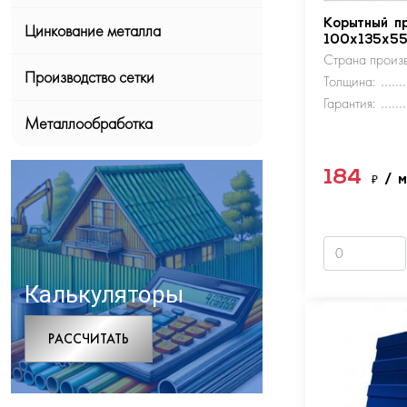
Корытный п
Цинкование металла
100х135х5
Страна произв
Производство сетки
Толщина:
Гарантия:
Металлообработка
184
₽
/ 
Калькуляторы
РАCСЧИТАТЬ