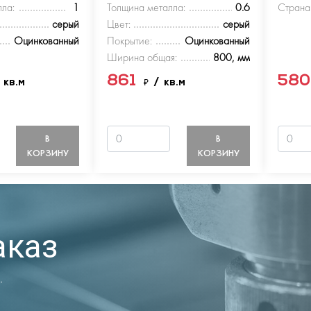
ла:
1
Толщина металла:
0.6
Страна
серый
Цвет:
серый
Оцинкованный
Покрытие:
Оцинкованный
Ширина общая:
800, мм
861
58
 кв.м
₽
/ кв.м
В
В
КОРЗИНУ
КОРЗИНУ
аказ
.