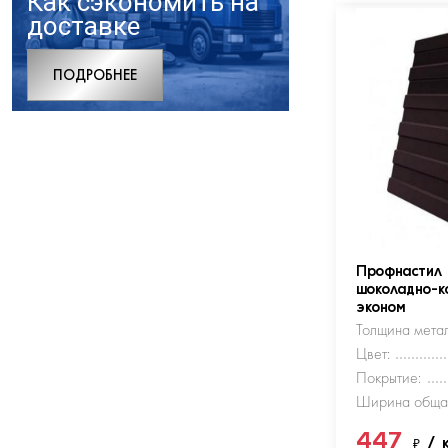
Как сэкономить на
доставке
ПОДРОБНЕЕ
Профнастил
шоколадно-к
эконом
Толщина метал
Цвет:
Покрытие:
Ширина обща
447
₽
/ 