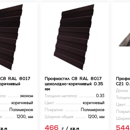
 С8 RAL 8017
Профнастил С8 RAL 8017
Профн
оричневый
шоколадно-коричневый 0.35
С21 0
мм
Длина:
ла:
эконом
Толщина металла:
0.35
Толщин
коричневый
Цвет:
коричневый
Цвет:
Полимерное
Покрытие:
Полимерное
Покрыт
я:
1200, мм
Ширина общая:
1200, мм
Ширина
466
54
кв.м
₽
/ кв.м