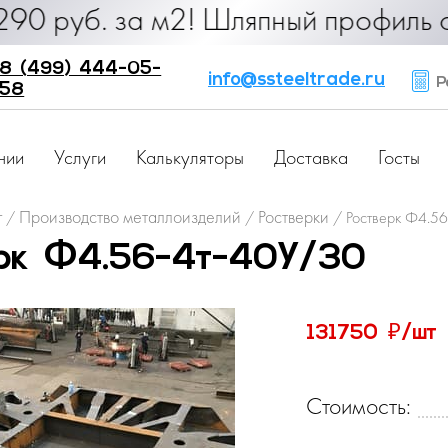
б. за м2! Шляпный профиль от 25 ру
8 (499) 444-05-
info@ssteeltrade.ru
Ра
58
нии
Услуги
Калькуляторы
Доставка
Госты
г
Производство металлоизделий
Ростверки
/
/
/
Ростверк Ф4.5
рк Ф4.56-4т-40У/30
₽
131750
/шт
Стоимость: