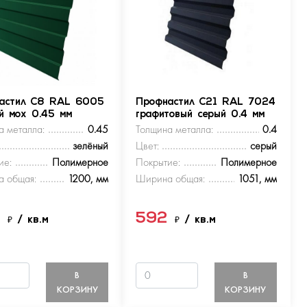
астил С8 RAL 6005
Профнастил С21 RAL 7024
ый мох 0.45 мм
графитовый серый 0.4 мм
а металла:
0.45
Толщина металла:
0.4
зелёный
Цвет:
серый
ие:
Полимерное
Покрытие:
Полимерное
 общая:
1200, мм
Ширина общая:
1051, мм
9
592
₽
/ кв.м
₽
/ кв.м
В
В
КОРЗИНУ
КОРЗИНУ