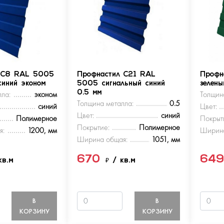
 С8 RAL 5005
Профнастил С21 RAL
Профн
синий эконом
5005 сигнальный синий
зелен
ла:
эконом
0.5 мм
Толщин
Толщина металла:
0.5
синий
Цвет:
Цвет:
синий
Полимерное
Покрыт
Покрытие:
Полимерное
я:
1200, мм
Ширина
Ширина общая:
1051, мм
670
64
кв.м
₽
/ кв.м
В
В
КОРЗИНУ
КОРЗИНУ