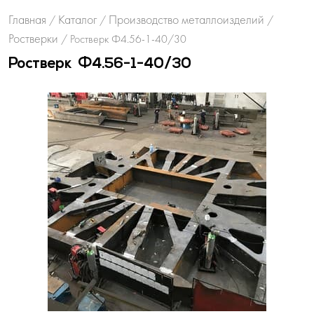
Главная
Каталог
Производство металлоизделий
/
/
/
Ростверки
/
Ростверк Ф4.56-1-40/30
Ростверк Ф4.56-1-40/30