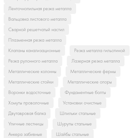
Ленточнопильная резка металла
Вальцовка листового металла
Сварной решетчатый настил
Плазменная резка металла
Клапаны канализационные
Резка металла гильотиной
Резка рулонного металла
Лазерная резка металла
Металлические колонны
Металлические фермы
Металлические стойки
Металлические опоры
Воронки водосточные
Фундаментные болты
Хомуты проволочные
Установки очистные
Двутавровая балка
Шпильки стальные
Уличные лестницы
Шурупы стальные
Анкера забивные
Шайбы стальные