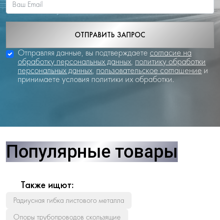
ОТПРАВИТЬ ЗАПРОС
Отправляя данные, вы подтверждаете
согласие на
обработку персональных данных
,
политику обработки
персональных данных
,
пользовательское соглашение
и
принимаете условия политики их обработки.
Популярные товары
Также ищют:
Радиусная гибка листового металла
Опоры трубопроводов скользящие