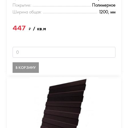
Покрытие:
Полимерное
Ширина общая:
1200, мм
447
₽
/ кв.м
В КОРЗИНУ