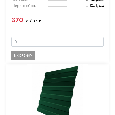
Ширина общая:
1051, мм
670
₽
/ кв.м
В КОРЗИНУ