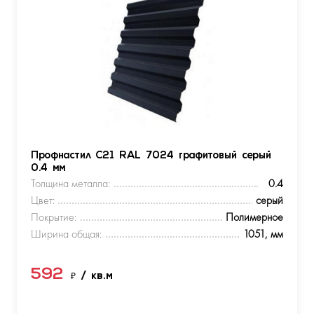
Профнастил С21 RAL 7024 графитовый серый
0.4 мм
Толщина металла:
0.4
Цвет:
серый
Покрытие:
Полимерное
Ширина общая:
1051, мм
592
₽
/ кв.м