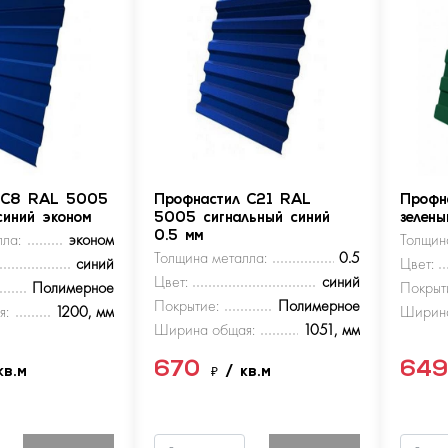
 С8 RAL 5005
Профнастил С21 RAL
Профн
синий эконом
5005 сигнальный синий
зелен
ла:
эконом
0.5 мм
Толщин
Толщина металла:
0.5
синий
Цвет:
Цвет:
синий
Полимерное
Покрыт
Покрытие:
Полимерное
я:
1200, мм
Ширина
Ширина общая:
1051, мм
670
64
кв.м
₽
/ кв.м