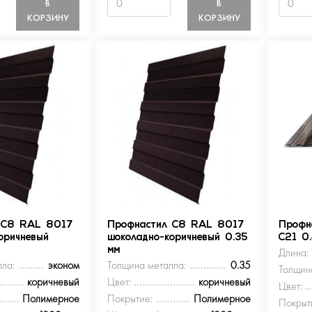
В
В
КОРЗИНУ
КОРЗИНУ
 С8 RAL 8017
Профнастил С8 RAL 8017
Профн
оричневый
шоколадно-коричневый 0.35
С21 0
мм
Длина:
ла:
эконом
Толщина металла:
0.35
Толщин
коричневый
Цвет:
коричневый
Цвет:
Полимерное
Покрытие:
Полимерное
Покрыт