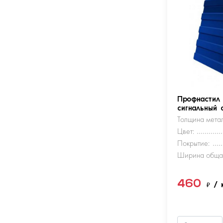
Профнастил
сигнальный 
Толщина метал
Цвет:
Покрытие:
Ширина обща
460
₽
/ 