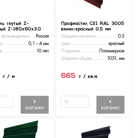
ль гнутый Z-
Профнастил С21 RAL 3005
ный Z-180х60х3.0
винно-красный 0.5 мм
 производитель:
Россия
Толщина металла:
0.5
а:
0,1 - 4 мм
Цвет:
красный
я:
10 лет
Покрытие:
Полимерное
Ширина общая:
1051, мм
5
665
₽
/ м
₽
/ кв.м
В
В
КОРЗИНУ
КОРЗИНУ