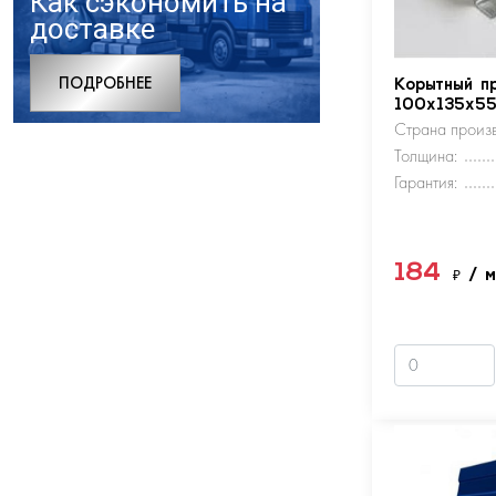
Как сэкономить на
доставке
ПОДРОБНЕЕ
Корытный п
100х135х5
Страна произв
Толщина:
Гарантия:
184
₽
/ 