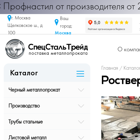
офнастил от производителя от 290 р
г. Москва
Ваш
Щелковское ш., д
город:
Москва
100
О компа
Главная
Катало
/
Каталог
Ростве
Черный металлопрокат
Производство
Трубы стальные
Листовой металл