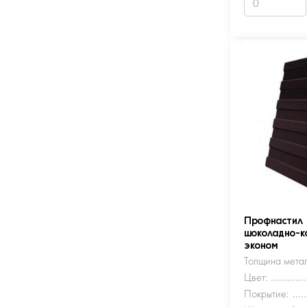
Профнастил
шоколадно-к
эконом
Толщина метал
Цвет:
Покрытие: