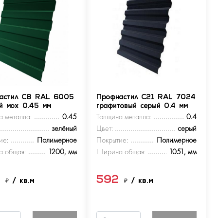
астил С8 RAL 6005
Профнастил С21 RAL 7024
ый мох 0.45 мм
графитовый серый 0.4 мм
а металла:
0.45
Толщина металла:
0.4
зелёный
Цвет:
серый
ие:
Полимерное
Покрытие:
Полимерное
 общая:
1200, мм
Ширина общая:
1051, мм
9
592
₽
/ кв.м
₽
/ кв.м