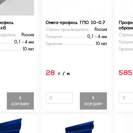
рофиль
Омега-профиль ГПО 10-0.7
Профи
5х6
Страна производитель:
Россия
образ
одитель:
Россия
Страна
Толщина:
0,1 - 4 мм
0,1 - 4 мм
Толщин
Гарантия:
10 лет
10 лет
Гаранти
28
58
м
₽
/ м
В
В
КОРЗИНУ
КОРЗИНУ