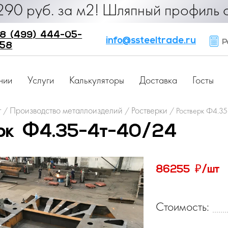
уб. за м2! Шляпный профиль от 25 
8 (499) 444-05-
info@ssteeltrade.ru
Ра
58
нии
Услуги
Калькуляторы
Доставка
Госты
г
Производство металлоизделий
Ростверки
/
/
/
Ростверк Ф4.3
рк Ф4.35-4т-40/24
₽
86255
/шт
Стоимость: