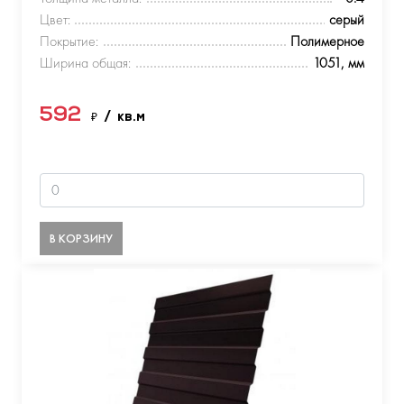
Цвет:
серый
Покрытие:
Полимерное
Ширина общая:
1051, мм
592
₽
/ кв.м
В КОРЗИНУ