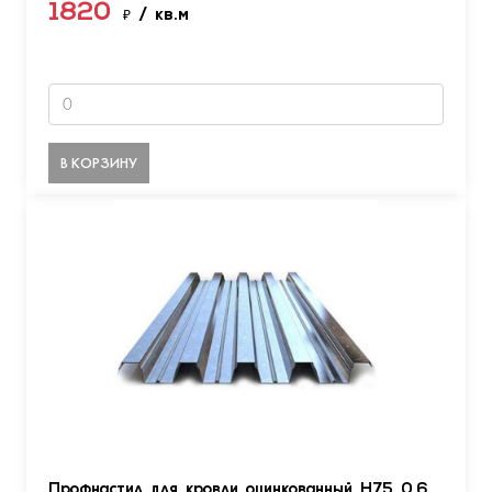
1820
₽
/ кв.м
В КОРЗИНУ
Профнастил для кровли оцинкованный Н75 0.6