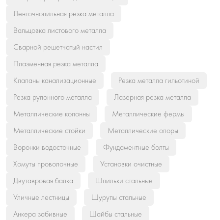
Ленточнопильная резка металла
Вальцовка листового металла
Сварной решетчатый настил
Плазменная резка металла
Клапаны канализационные
Резка металла гильотиной
Резка рулонного металла
Лазерная резка металла
Металлические колонны
Металлические фермы
Металлические стойки
Металлические опоры
Воронки водосточные
Фундаментные болты
Хомуты проволочные
Установки очистные
Двутавровая балка
Шпильки стальные
Уличные лестницы
Шурупы стальные
Анкера забивные
Шайбы стальные