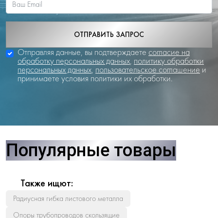
ОТПРАВИТЬ ЗАПРОС
Отправляя данные, вы подтверждаете
согласие на
обработку персональных данных
,
политику обработки
персональных данных
,
пользовательское соглашение
и
принимаете условия политики их обработки.
Популярные товары
Также ищют:
Радиусная гибка листового металла
Опоры трубопроводов скользящие