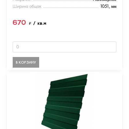
Ширина общая:
1051, мм
670
₽
/ кв.м
В КОРЗИНУ