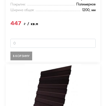
Покрытие:
Полимерное
Ширина общая:
1200, мм
447
₽
/ кв.м
В КОРЗИНУ