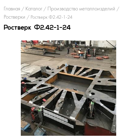
Главная
Каталог
Производство металлоизделий
/
/
/
Ростверки
/
Ростверк Ф2.42-1-24
Ростверк Ф2.42-1-24