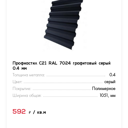
Профнастил С21 RAL 7024 графитовый серый
0.4 мм
Толщина металла:
0.4
Цвет:
серый
Покрытие:
Полимерное
Ширина общая:
1051, мм
592
₽
/ кв.м