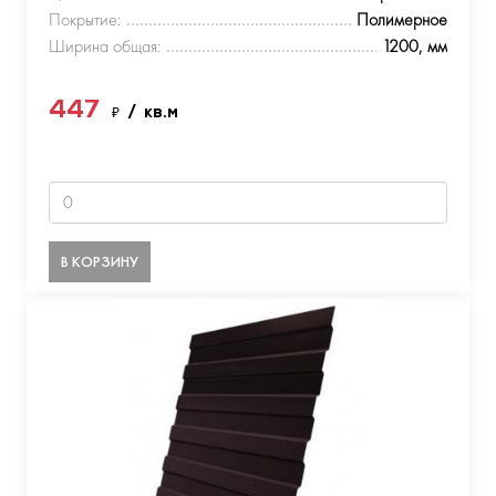
Покрытие:
Полимерное
Ширина общая:
1200, мм
447
₽
/ кв.м
В КОРЗИНУ