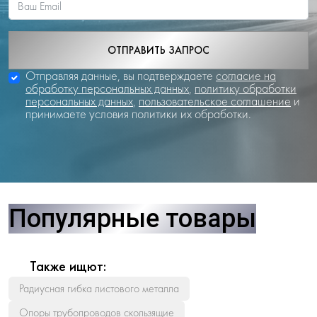
ОТПРАВИТЬ ЗАПРОС
Отправляя данные, вы подтверждаете
согласие на
обработку персональных данных
,
политику обработки
персональных данных
,
пользовательское соглашение
и
принимаете условия политики их обработки.
Популярные товары
Также ищют:
Радиусная гибка листового металла
Опоры трубопроводов скользящие