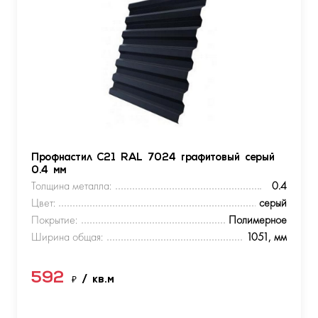
Профнастил С21 RAL 7024 графитовый серый
0.4 мм
Толщина металла:
0.4
Цвет:
серый
Покрытие:
Полимерное
Ширина общая:
1051, мм
592
₽
/ кв.м