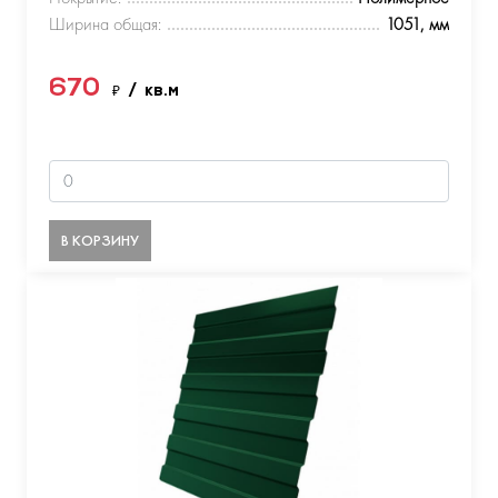
Ширина общая:
1051, мм
670
₽
/ кв.м
В КОРЗИНУ