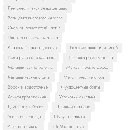
Ленточнопильная резка металла
Вальцовка листового металла
Сварной решетчатый настил
Плазменная резка металла
Клапаны канализационные
Резка металла гильотиной
Резка рулонного металла
Лазерная резка металла
Металлические колонны
Металлические фермы
Металлические стойки
Металлические опоры
Воронки водосточные
Фундаментные болты
Хомуты проволочные
Установки очистные
Двутавровая балка
Шпильки стальные
Уличные лестницы
Шурупы стальные
Анкера забивные
Шайбы стальные