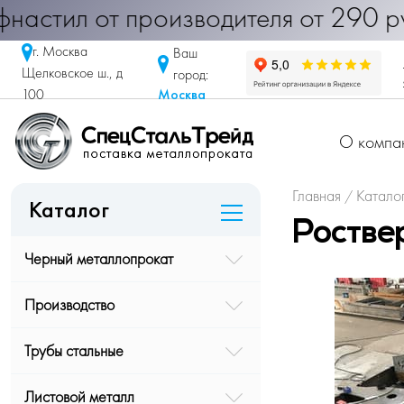
 Профнастил от производителя от 2
г. Москва
Ваш
Щелковское ш., д
город:
Москва
100
О компа
Главная
Катало
/
Каталог
Ростве
Черный металлопрокат
Производство
Трубы стальные
Листовой металл