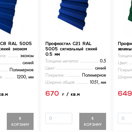
 С8 RAL 5005
Профнастил С21 RAL
Профн
синий эконом
5005 сигнальный синий
зелен
ла:
эконом
0.5 мм
Толщин
Толщина металла:
0.5
синий
Цвет:
Цвет:
синий
Полимерное
Покрыт
Покрытие:
Полимерное
я:
1200, мм
Ширина
Ширина общая:
1051, мм
670
64
кв.м
₽
/ кв.м
В
В
КОРЗИНУ
КОРЗИНУ