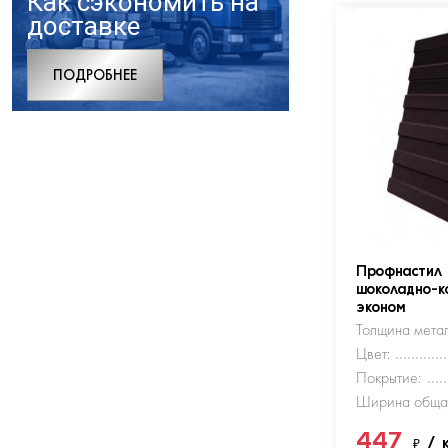
Как сэкономить на
доставке
ПОДРОБНЕЕ
Профнастил
шоколадно-к
эконом
Толщина метал
Цвет:
Покрытие:
Ширина обща
447
₽
/ 