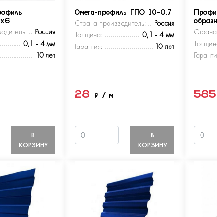
рофиль
Омега-профиль ГПО 10-0.7
Профи
5х6
Страна производитель:
Россия
образ
одитель:
Россия
Страна
Толщина:
0,1 - 4 мм
0,1 - 4 мм
Толщин
Гарантия:
10 лет
10 лет
Гаранти
28
58
м
₽
/ м
В
В
КОРЗИНУ
КОРЗИНУ