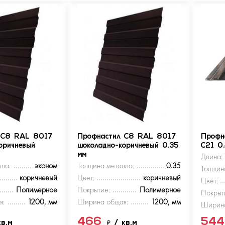
 С8 RAL 8017
Профнастил С8 RAL 8017
Профн
оричневый
шоколадно-коричневый 0.35
С21 0
мм
Длина:
ла:
эконом
Толщина металла:
0.35
Толщин
коричневый
Цвет:
коричневый
Цвет:
Полимерное
Покрытие:
Полимерное
Покрыт
я:
1200, мм
Ширина общая:
1200, мм
Ширина
466
54
кв.м
₽
/ кв.м