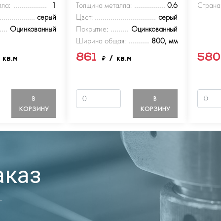
ла:
1
Толщина металла:
0.6
Страна
серый
Цвет:
серый
Оцинкованный
Покрытие:
Оцинкованный
Ширина общая:
800, мм
861
58
 кв.м
₽
/ кв.м
В
В
КОРЗИНУ
КОРЗИНУ
аказ
.