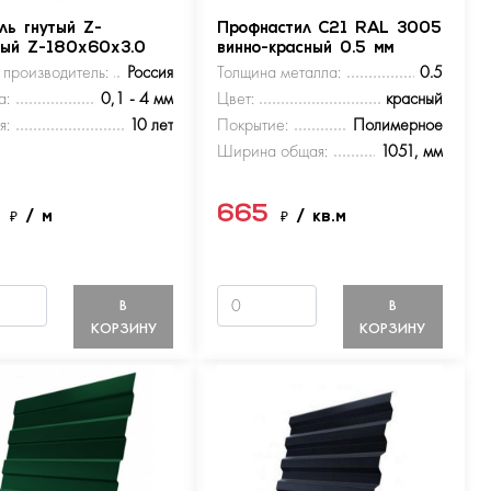
ль гнутый Z-
Профнастил С21 RAL 3005
ный Z-180х60х3.0
винно-красный 0.5 мм
 производитель:
Россия
Толщина металла:
0.5
а:
0,1 - 4 мм
Цвет:
красный
я:
10 лет
Покрытие:
Полимерное
Ширина общая:
1051, мм
5
665
₽
/ м
₽
/ кв.м
В
В
КОРЗИНУ
КОРЗИНУ