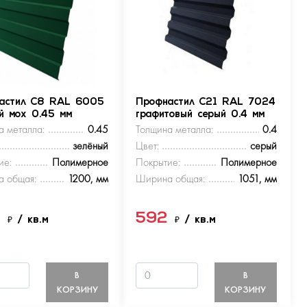
астил С8 RAL 6005
Профнастил С21 RAL 7024
ый мох 0.45 мм
графитовый серый 0.4 мм
а металла:
0.45
Толщина металла:
0.4
зелёный
Цвет:
серый
ие:
Полимерное
Покрытие:
Полимерное
 общая:
1200, мм
Ширина общая:
1051, мм
9
592
₽
/ кв.м
₽
/ кв.м
В
В
КОРЗИНУ
КОРЗИНУ