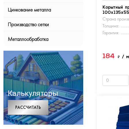
Корытный п
Цинкование металла
100х135х5
Страна произв
Производство сетки
Толщина:
Гарантия:
Металлообработка
184
₽
/ 
Калькуляторы
РАCСЧИТАТЬ