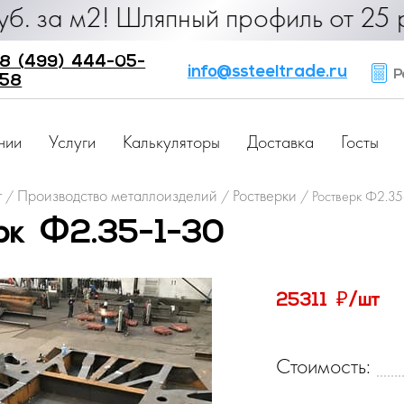
90 руб. за м2! Шляпный профиль от 
8 (499) 444-05-
info@ssteeltrade.ru
Ра
58
нии
Услуги
Калькуляторы
Доставка
Госты
г
Производство металлоизделий
Ростверки
/
/
/
Ростверк Ф2.35
рк Ф2.35-1-30
₽
25311
/шт
Стоимость: