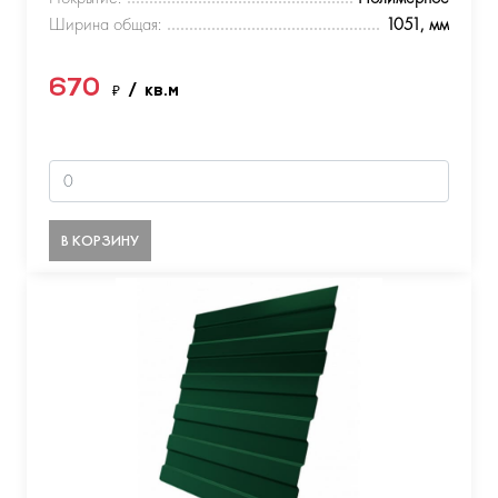
Ширина общая:
1051, мм
670
₽
/ кв.м
В КОРЗИНУ