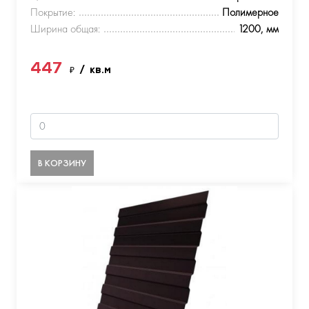
Покрытие:
Полимерное
Ширина общая:
1200, мм
447
₽
/ кв.м
В КОРЗИНУ