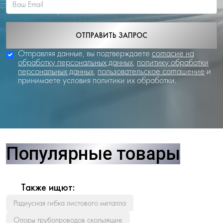
ОТПРАВИТЬ ЗАПРОС
Отправляя данные, вы подтверждаете
согласие на
обработку персональных данных
,
политику обработки
персональных данных
,
пользовательское соглашение
и
принимаете условия политики их обработки.
Популярные товары
Также ищют:
Радиусная гибка листового металла
Опоры трубопроводов скользящие