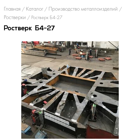
Главная
Каталог
Производство металлоизделий
/
/
/
Ростверки
/
Ростверк Б4-27
Ростверк Б4-27