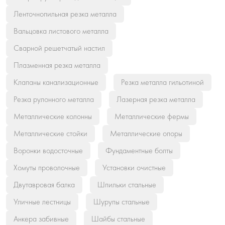
Ленточнопильная резка металла
Вальцовка листового металла
Сварной решетчатый настил
Плазменная резка металла
Клапаны канализационные
Резка металла гильотиной
Резка рулонного металла
Лазерная резка металла
Металлические колонны
Металлические фермы
Металлические стойки
Металлические опоры
Воронки водосточные
Фундаментные болты
Хомуты проволочные
Установки очистные
Двутавровая балка
Шпильки стальные
Уличные лестницы
Шурупы стальные
Анкера забивные
Шайбы стальные