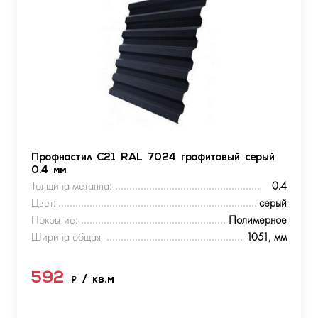
Профнастил С21 RAL 7024 графитовый серый
0.4 мм
Толщина металла:
0.4
Цвет:
серый
Покрытие:
Полимерное
Ширина общая:
1051, мм
592
₽
/ кв.м