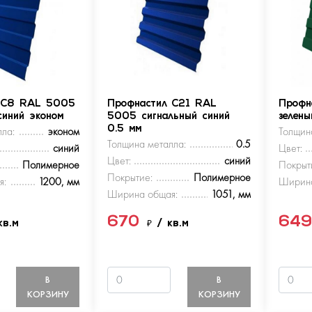
 С8 RAL 5005
Профнастил С21 RAL
Профн
синий эконом
5005 сигнальный синий
зелен
ла:
эконом
0.5 мм
Толщин
Толщина металла:
0.5
синий
Цвет:
Цвет:
синий
Полимерное
Покрыт
Покрытие:
Полимерное
я:
1200, мм
Ширина
Ширина общая:
1051, мм
670
64
кв.м
₽
/ кв.м
В
В
КОРЗИНУ
КОРЗИНУ