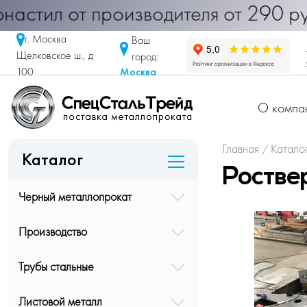
< Профнастил от производителя от 2
г. Москва
Ваш
Щелковское ш., д
город:
Москва
100
О компа
Главная
Катало
/
Каталог
Ростве
Черный металлопрокат
Производство
Трубы стальные
Листовой металл