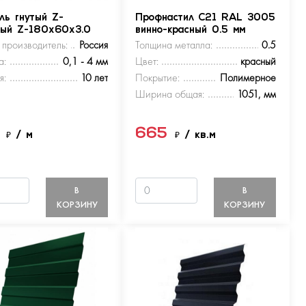
ль гнутый Z-
Профнастил С21 RAL 3005
ный Z-180х60х3.0
винно-красный 0.5 мм
 производитель:
Россия
Толщина металла:
0.5
а:
0,1 - 4 мм
Цвет:
красный
я:
10 лет
Покрытие:
Полимерное
Ширина общая:
1051, мм
5
665
₽
/ м
₽
/ кв.м
В
В
КОРЗИНУ
КОРЗИНУ