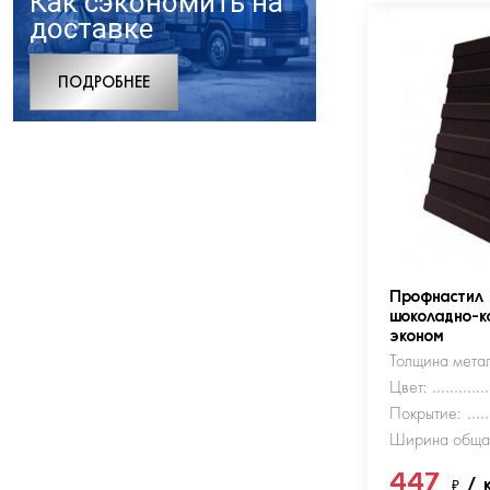
Как сэкономить на
доставке
ПОДРОБНЕЕ
Профнастил
шоколадно-к
эконом
Толщина метал
Цвет:
Покрытие:
Ширина обща
447
₽
/ 