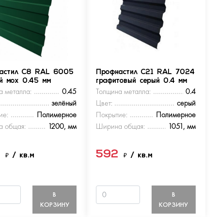
астил С8 RAL 6005
Профнастил С21 RAL 7024
ый мох 0.45 мм
графитовый серый 0.4 мм
а металла:
0.45
Толщина металла:
0.4
зелёный
Цвет:
серый
ие:
Полимерное
Покрытие:
Полимерное
 общая:
1200, мм
Ширина общая:
1051, мм
9
592
₽
/ кв.м
₽
/ кв.м
В
В
КОРЗИНУ
КОРЗИНУ