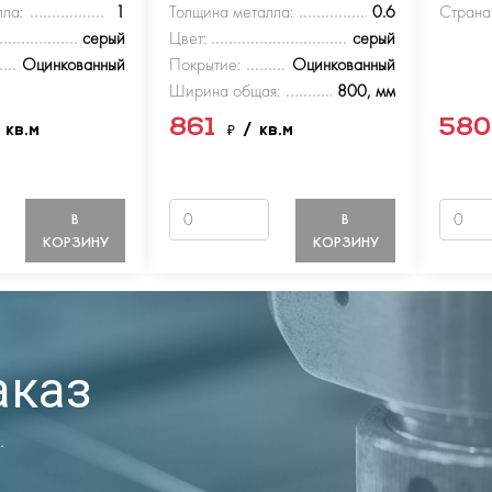
ла:
1
Толщина металла:
0.6
Страна
серый
Цвет:
серый
Оцинкованный
Покрытие:
Оцинкованный
Ширина общая:
800, мм
861
58
 кв.м
₽
/ кв.м
В
В
КОРЗИНУ
КОРЗИНУ
аказ
.