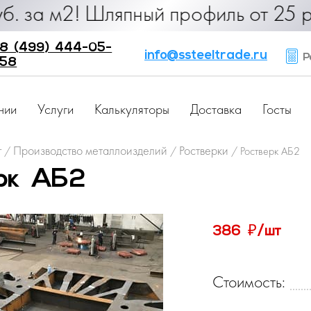
90 руб. за м2! Шляпный профиль от
8 (499) 444-05-
info@ssteeltrade.ru
Ра
58
нии
Услуги
Калькуляторы
Доставка
Госты
г
Производство металлоизделий
Ростверки
/
/
/
Ростверк АБ2
рк АБ2
₽
386
/шт
Стоимость: