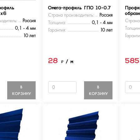
рофиль
Омега-профиль ГПО 10-0.7
Профи
5х6
Страна производитель:
Россия
образ
одитель:
Россия
Страна
Толщина:
0,1 - 4 мм
0,1 - 4 мм
Толщин
Гарантия:
10 лет
10 лет
Гаранти
28
58
м
₽
/ м
В
В
КОРЗИНУ
КОРЗИНУ