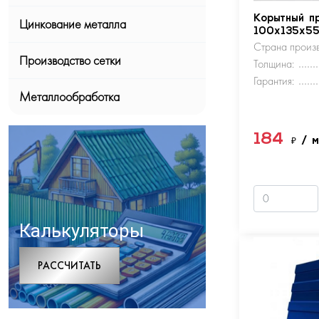
Корытный п
Цинкование металла
100х135х5
Страна произв
Производство сетки
Толщина:
Гарантия:
Металлообработка
184
₽
/ 
Калькуляторы
РАCСЧИТАТЬ