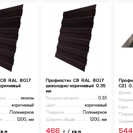
 С8 RAL 8017
Профнастил С8 RAL 8017
Профн
оричневый
шоколадно-коричневый 0.35
С21 0
мм
Длина:
ла:
эконом
Толщина металла:
0.35
Толщин
коричневый
Цвет:
коричневый
Цвет:
Полимерное
Покрытие:
Полимерное
Покрыт
я:
1200, мм
Ширина общая:
1200, мм
Ширина
466
54
кв.м
₽
/ кв.м