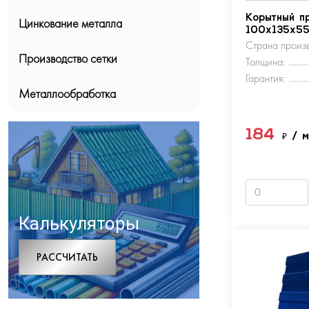
Корытный п
Цинкование металла
100х135х5
Страна произв
Производство сетки
Толщина:
Гарантия:
Металлообработка
184
₽
/ 
Калькуляторы
РАCСЧИТАТЬ