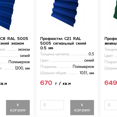
 С8 RAL 5005
Профнастил С21 RAL
Профн
синий эконом
5005 сигнальный синий
зелен
ла:
эконом
0.5 мм
Толщин
Толщина металла:
0.5
синий
Цвет:
Цвет:
синий
Полимерное
Покрыт
Покрытие:
Полимерное
я:
1200, мм
Ширина
Ширина общая:
1051, мм
670
64
кв.м
₽
/ кв.м
В
В
КОРЗИНУ
КОРЗИНУ