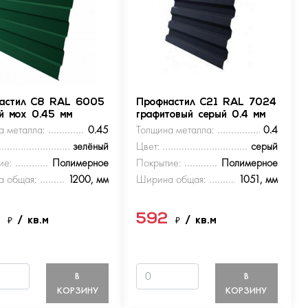
астил С8 RAL 6005
Профнастил С21 RAL 7024
ый мох 0.45 мм
графитовый серый 0.4 мм
а металла:
0.45
Толщина металла:
0.4
зелёный
Цвет:
серый
ие:
Полимерное
Покрытие:
Полимерное
 общая:
1200, мм
Ширина общая:
1051, мм
9
592
₽
/ кв.м
₽
/ кв.м
В
В
КОРЗИНУ
КОРЗИНУ