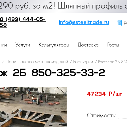
б. за м2! Шляпный профиль от 25 ру
8 (499) 444-05-
info@ssteeltrade.ru
Ра
58
нии
Услуги
Калькуляторы
Доставка
Госты
г
Производство металлоизделий
Ростверки
/
/
/
Ростверк 2Б 85
рк 2Б 850-325-33-2
₽
47234
/шт
Стоимость: