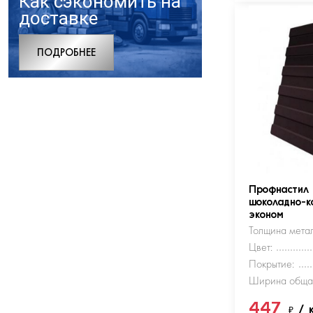
Как сэкономить на
доставке
ПОДРОБНЕЕ
Профнастил
шоколадно-к
эконом
Толщина метал
Цвет:
Покрытие:
Ширина обща
447
₽
/ 