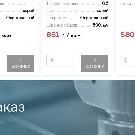
ла:
1
Толщина металла:
0.6
Страна
серый
Цвет:
серый
Оцинкованный
Покрытие:
Оцинкованный
Ширина общая:
800, мм
861
58
 кв.м
₽
/ кв.м
В
В
КОРЗИНУ
КОРЗИНУ
аказ
.