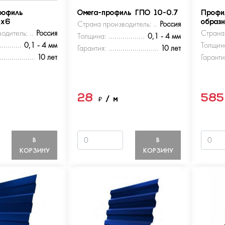
рофиль
Омега-профиль ГПО 10-0.7
Профи
5х6
Страна производитель:
Россия
образ
одитель:
Россия
Страна
Толщина:
0,1 - 4 мм
0,1 - 4 мм
Толщин
Гарантия:
10 лет
10 лет
Гаранти
28
58
м
₽
/ м
В
В
КОРЗИНУ
КОРЗИНУ