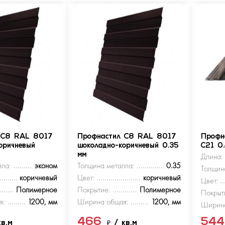
 С8 RAL 8017
Профнастил С8 RAL 8017
Профн
оричневый
шоколадно-коричневый 0.35
С21 0
мм
Длина:
ла:
эконом
Толщина металла:
0.35
Толщин
коричневый
Цвет:
коричневый
Цвет:
Полимерное
Покрытие:
Полимерное
Покрыт
я:
1200, мм
Ширина общая:
1200, мм
Ширина
466
54
кв.м
₽
/ кв.м