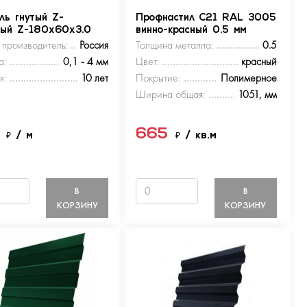
ль гнутый Z-
Профнастил С21 RAL 3005
ный Z-180х60х3.0
винно-красный 0.5 мм
 производитель:
Россия
Толщина металла:
0.5
а:
0,1 - 4 мм
Цвет:
красный
я:
10 лет
Покрытие:
Полимерное
Ширина общая:
1051, мм
5
665
₽
/ м
₽
/ кв.м
В
В
КОРЗИНУ
КОРЗИНУ