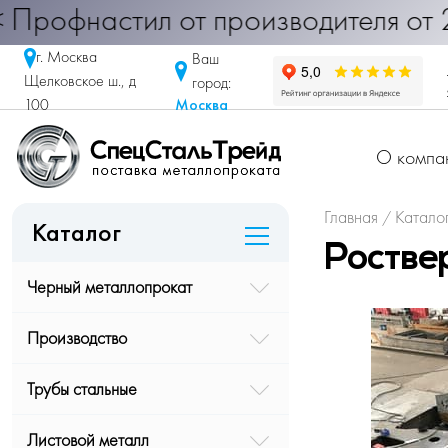
настил от производителя от 290 ру
г. Москва
Ваш
Щелковское ш., д
город:
Москва
100
О компа
Главная
Катало
/
Каталог
Ростве
Черный металлопрокат
Производство
Трубы стальные
Листовой металл