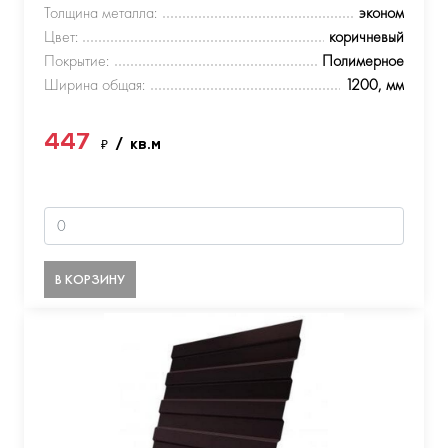
Толщина металла:
эконом
Цвет:
коричневый
Покрытие:
Полимерное
Ширина общая:
1200, мм
447
₽
/ кв.м
В КОРЗИНУ