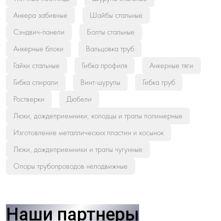
Анкера забивные
Шайбы стальные
Сэндвич-панели
Болты стальные
Анкерные блоки
Вальцовка труб
Гайки стальные
Гибка профиля
Анкерные тяги
Гибка спирали
Винт-шурупы
Гибка труб
Ростверки
Дюбели
Люки, дождеприемники, колодцы и трапы полимерные
Изготовление металлических пластин и косынок
Люки, дождеприемники и трапы чугунные
Опоры трубопроводов неподвижные
Наши партнеры