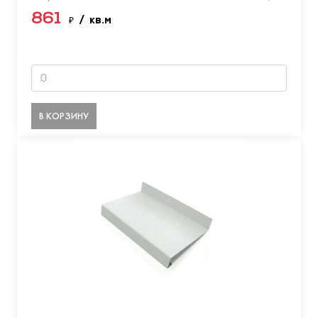
861
₽
/ кв.м
В КОРЗИНУ