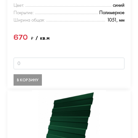
Цвет:
синий
Покрытие:
Полимерное
Ширина общая:
1051, мм
670
₽
/ кв.м
В КОРЗИНУ