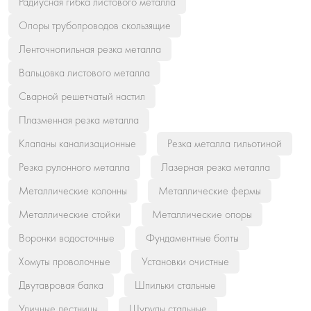
Радиусная гибка листового металла
Опоры трубопроводов скользящие
Ленточнопильная резка металла
Вальцовка листового металла
Сварной решетчатый настил
Плазменная резка металла
Клапаны канализационные
Резка металла гильотиной
Резка рулонного металла
Лазерная резка металла
Металлические колонны
Металлические фермы
Металлические стойки
Металлические опоры
Воронки водосточные
Фундаментные болты
Хомуты проволочные
Установки очистные
Двутавровая балка
Шпильки стальные
Уличные лестницы
Шурупы стальные