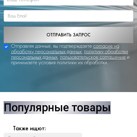
ОТПРАВИТЬ ЗАПРОС
Отправляя данные, вы подтверждаете
согласие на
обработку персональных данных
,
политику обработки
персональных данных
,
пользовательское соглашение
и
принимаете условия политики их обработки.
Популярные товары
Также ищют: