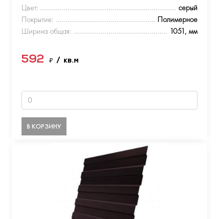
Цвет:
серый
Покрытие:
Полимерное
Ширина общая:
1051, мм
592
₽
/ кв.м
В КОРЗИНУ