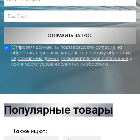
ОТПРАВИТЬ ЗАПРОС
Отправляя данные, вы подтверждаете
согласие на
обработку персональных данных
,
политику обработки
персональных данных
,
пользовательское соглашение
и
принимаете условия политики их обработки.
Популярные товары
Также ищют: