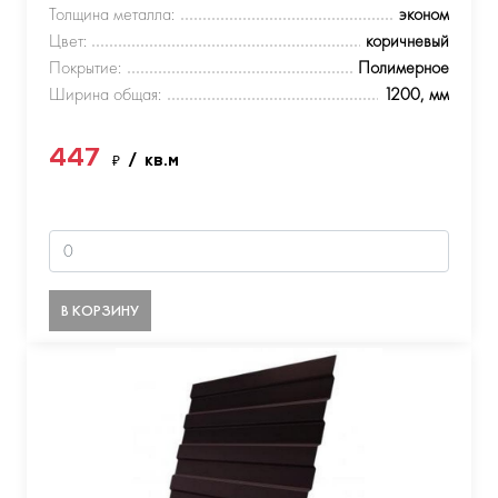
Толщина металла:
эконом
Цвет:
коричневый
Покрытие:
Полимерное
Ширина общая:
1200, мм
447
₽
/ кв.м
В КОРЗИНУ