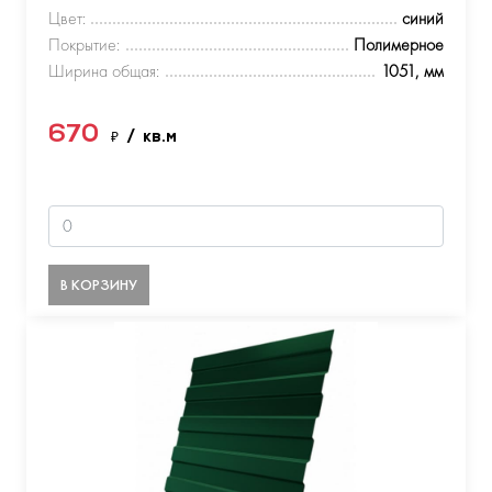
Цвет:
синий
Покрытие:
Полимерное
Ширина общая:
1051, мм
670
₽
/ кв.м
В КОРЗИНУ