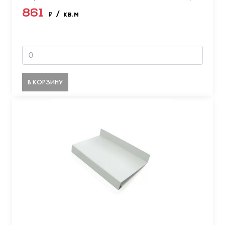
861
₽
/ кв.м
В КОРЗИНУ