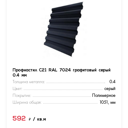
Профнастил С21 RAL 7024 графитовый серый
0.4 мм
Толщина металла:
0.4
Цвет:
серый
Покрытие:
Полимерное
Ширина общая:
1051, мм
592
₽
/ кв.м