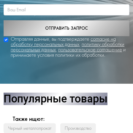
ОТПРАВИТЬ ЗАПРОС
Отправляя данные, вы подтверждаете
согласие на
обработку персональных данных
,
политику обработки
персональных данных
,
пользовательское соглашение
и
принимаете условия политики их обработки.
Популярные товары
Также ищют:
Черный металлопрокат
Производство