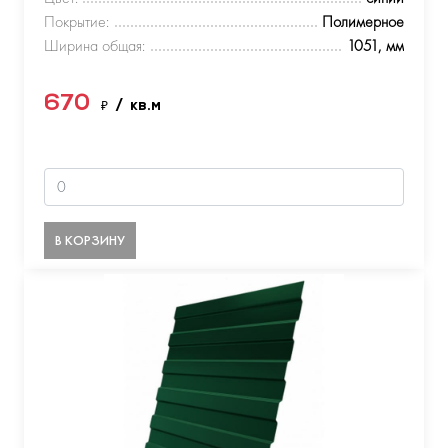
Покрытие:
Полимерное
Ширина общая:
1051, мм
670
₽
/ кв.м
В КОРЗИНУ