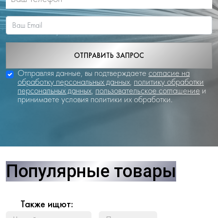
ОТПРАВИТЬ ЗАПРОС
Отправляя данные, вы подтверждаете
согласие на
обработку персональных данных
,
политику обработки
персональных данных
,
пользовательское соглашение
и
принимаете условия политики их обработки.
Популярные товары
Также ищют: