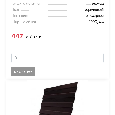
Толщина металла:
эконом
Цвет:
коричневый
Покрытие:
Полимерное
Ширина общая:
1200, мм
447
₽
/ кв.м
В КОРЗИНУ