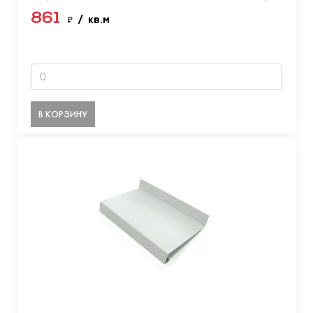
861
₽
/ кв.м
В КОРЗИНУ