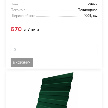
Цвет:
синий
Покрытие:
Полимерное
Ширина общая:
1051, мм
670
₽
/ кв.м
В КОРЗИНУ