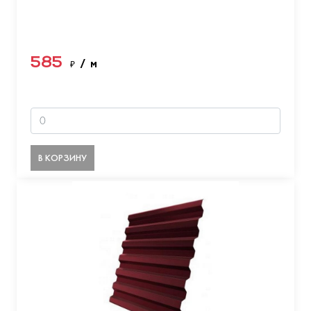
585
₽
/ м
В КОРЗИНУ