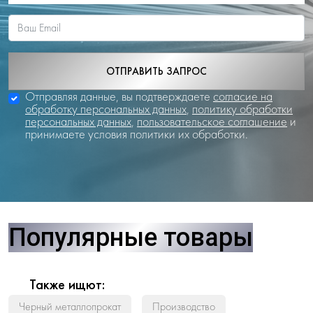
ОТПРАВИТЬ ЗАПРОС
Отправляя данные, вы подтверждаете
согласие на
обработку персональных данных
,
политику обработки
персональных данных
,
пользовательское соглашение
и
принимаете условия политики их обработки.
Популярные товары
Также ищют:
Черный металлопрокат
Производство