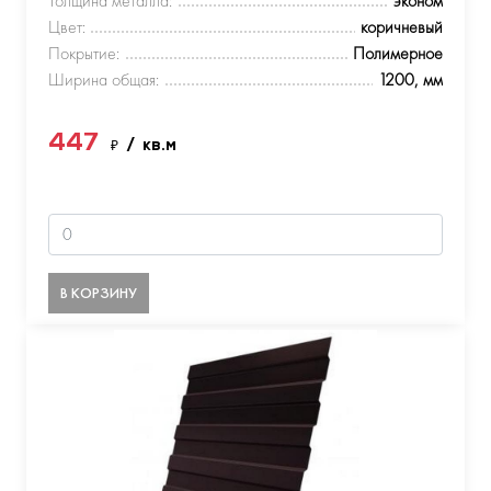
Толщина металла:
эконом
Цвет:
коричневый
Покрытие:
Полимерное
Ширина общая:
1200, мм
447
₽
/ кв.м
В КОРЗИНУ