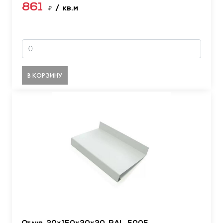
861
₽
/ кв.м
В КОРЗИНУ