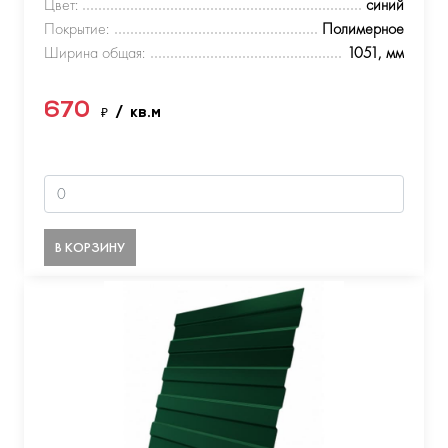
Цвет:
синий
Покрытие:
Полимерное
Ширина общая:
1051, мм
670
₽
/ кв.м
В КОРЗИНУ