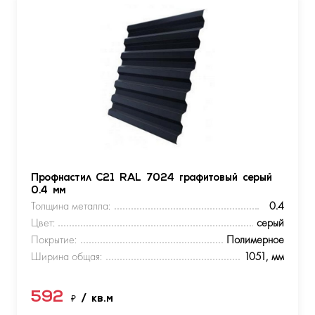
Профнастил С21 RAL 7024 графитовый серый
0.4 мм
Толщина металла:
0.4
Цвет:
серый
Покрытие:
Полимерное
Ширина общая:
1051, мм
592
₽
/ кв.м