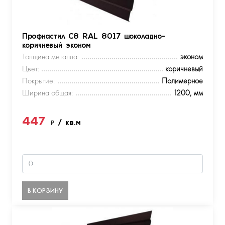
Профнастил С8 RAL 8017 шоколадно-
коричневый эконом
Толщина металла:
эконом
Цвет:
коричневый
Покрытие:
Полимерное
Ширина общая:
1200, мм
447
₽
/ кв.м
В КОРЗИНУ