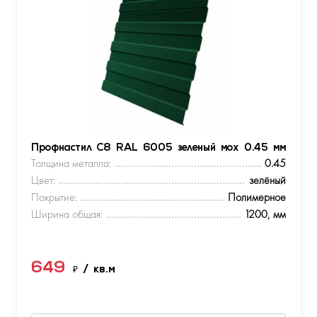
Профнастил С8 RAL 6005 зеленый мох 0.45 мм
Толщина металла:
0.45
Цвет:
зелёный
Покрытие:
Полимерное
Ширина общая:
1200, мм
649
₽
/ кв.м