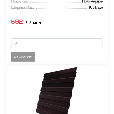
Покрытие:
Полимерное
Ширина общая:
1051, мм
592
₽
/ кв.м
В КОРЗИНУ