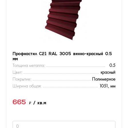
Профнастил С21 RAL 3005 винно-красный 0.5
мм
Толщина металла:
0.5
Цвет:
красный
Покрытие:
Полимерное
Ширина общая:
1051, мм
665
₽
/ кв.м