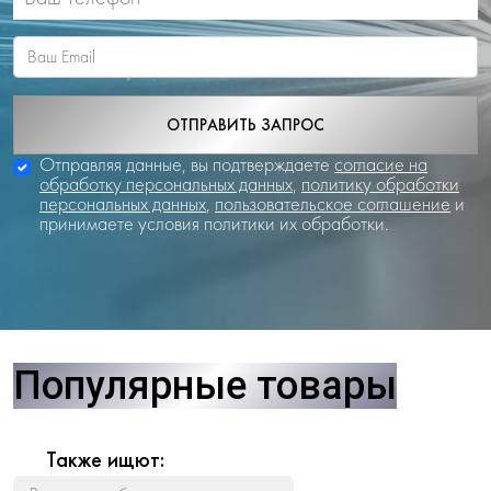
ОТПРАВИТЬ ЗАПРОС
Отправляя данные, вы подтверждаете
согласие на
обработку персональных данных
,
политику обработки
персональных данных
,
пользовательское соглашение
и
принимаете условия политики их обработки.
Популярные товары
Также ищют: