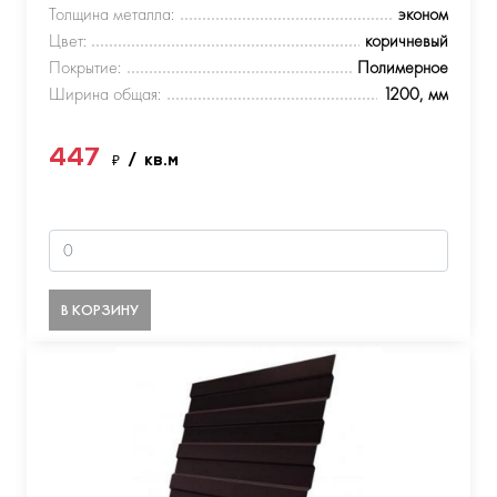
Толщина металла:
эконом
Цвет:
коричневый
Покрытие:
Полимерное
Ширина общая:
1200, мм
447
₽
/ кв.м
В КОРЗИНУ