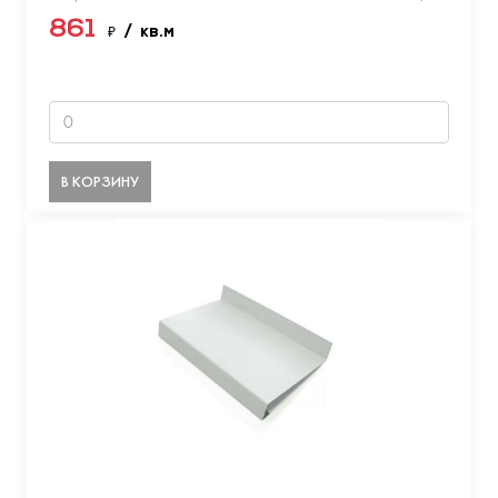
861
₽
/ кв.м
В КОРЗИНУ