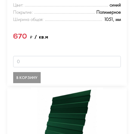
Цвет:
синий
Покрытие:
Полимерное
Ширина общая:
1051, мм
670
₽
/ кв.м
В КОРЗИНУ