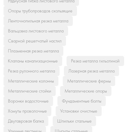
Радиусная гибка листового металла
Опоры трубопроводов скользящие
Ленточнопильная резка металла
Вальцовка листового металла
Сварной решетчатый настил
Плазменная резка металла
Клапаны канализационные
Резка металла гильотиной
Резка рулонного металла
Лазерная резка металла
Металлические колонны
Металлические фермы
Металлические стойки
Металлические опоры
Воронки водосточные
Фундаментные болты
Хомуты проволочные
Установки очистные
Двутавровая балка
Шпильки стальные
Уличные лестницы
Шурупы стальные