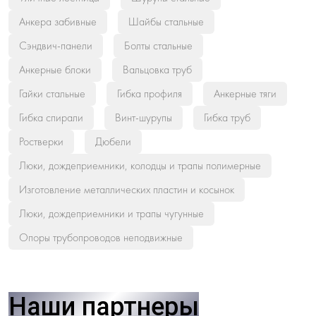
Анкера забивные
Шайбы стальные
Сэндвич-панели
Болты стальные
Анкерные блоки
Вальцовка труб
Гайки стальные
Гибка профиля
Анкерные тяги
Гибка спирали
Винт-шурупы
Гибка труб
Ростверки
Дюбели
Люки, дождеприемники, колодцы и трапы полимерные
Изготовление металлических пластин и косынок
Люки, дождеприемники и трапы чугунные
Опоры трубопроводов неподвижные
Наши партнеры